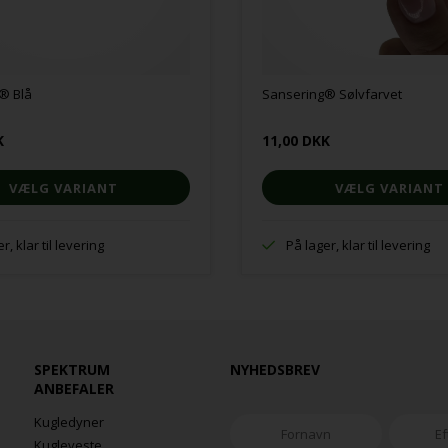
® Blå
Sansering® Sølvfarvet
K
11,00 DKK
VÆLG VARIANT
VÆLG VARIANT
r, klar til levering
På lager, klar til levering
SPEKTRUM
NYHEDSBREV
ANBEFALER
Kugledyner
Kugleveste