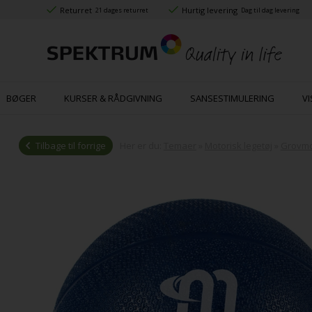
Returret
Hurtig levering
21 dages returret
Dag til dag levering
BØGER
KURSER & RÅDGIVNING
SANSESTIMULERING
VI
Tilbage til forrige
Her er du:
Temaer
»
Motorisk legetøj
»
Grovmo