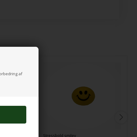
forbedring af
Stressbold smiley