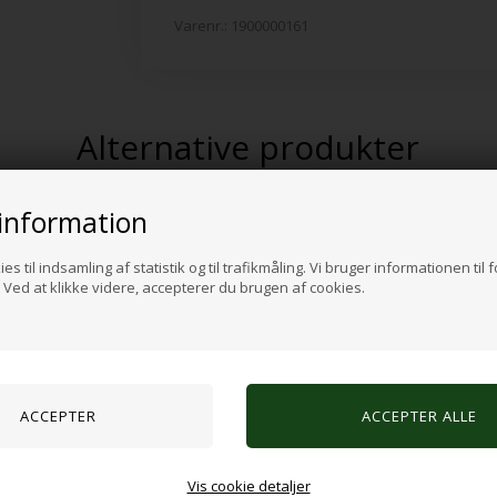
Varenr.:
1900000161
Alternative produkter
information
es til indsamling af statistik og til trafikmåling. Vi bruger informationen til 
Ved at klikke videre, accepterer du brugen af cookies.
Vis cookie detaljer
 perler, farverige
Sensorisk fidget puslespil