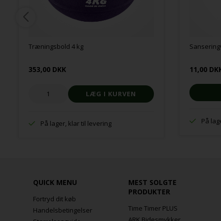
Træningsbold 4 kg
Sansering
353,00 DKK
11,00 DK
På lage
På lager, klar til levering
QUICK MENU
MEST SOLGTE
PRODUKTER
Fortryd dit køb
Time Timer PLUS
Handelsbetingelser
ARK Bidesmykker