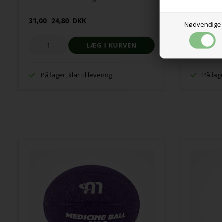
31,00
24,80
DKK
63,00 DK
Nødvendige
På lager, klar til levering
På lage