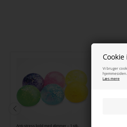
Cookie 
Vi bruger cooki
hjemmesiden. 
Læs mere
Anti-stress bold med glimmer – 1 stk.
Sensoriske