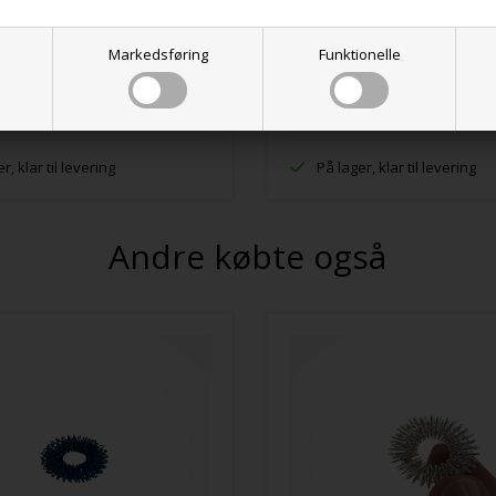
K
124,00 DKK
Markedsføring
Funktionelle
r, klar til levering
På lager, klar til levering
Andre købte også