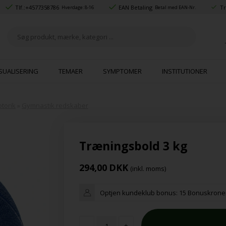
Tlf.:
+4577358786
EAN Betaling
Tr
Hverdage: 8-16
Betal med EAN-Nr.
SUALISERING
TEMAER
SYMPTOMER
INSTITUTIONER
torik
»
Gymnastik redskaber
Træningsbold 3 kg
294,00
DKK
(inkl. moms)
Optjen kundeklub bonus:
15 Bonuskrone
-
+