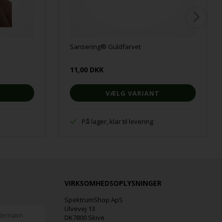
Sansering® Guldfarvet
11,00 DKK
VÆLG VARIANT
På lager, klar til levering
VIRKSOMHEDSOPLYSNINGER
SpektrumShop ApS
Ulvevej 13
DK7800 Skive