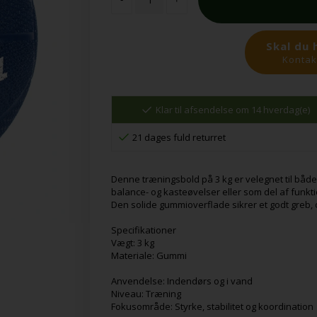
Skal du 
Kontakt
Klar til afsendelse om 14 hverdag(e)
21 dages fuld returret
Denne træningsbold på 3 kg er velegnet til både 
balance- og kasteøvelser eller som del af funkti
Den solide gummioverflade sikrer et godt greb,
Specifikationer
Vægt: 3 kg
Materiale: Gummi
Anvendelse: Indendørs og i vand
Niveau: Træning
Fokusområde: Styrke, stabilitet og koordination