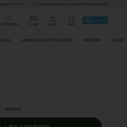
ustpilot
E-mærket webshop
★★★★★
Din sikkerhed for en god handel
+4577358786
E-mail
Konto
Kurv
BLOG
ANMELDELSER AF PRODUKTER
NYHEDER
OUTLET
r
-
Læs mere