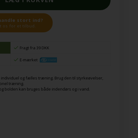
handle stort ind?
 os for et tilbud.
Fragt fra 39 DKK
E-mærket
individuel og fælles træning. Brug den til styrkeøvelser,
onel træning.
 og bolden kan bruges både indendørs og i vand.