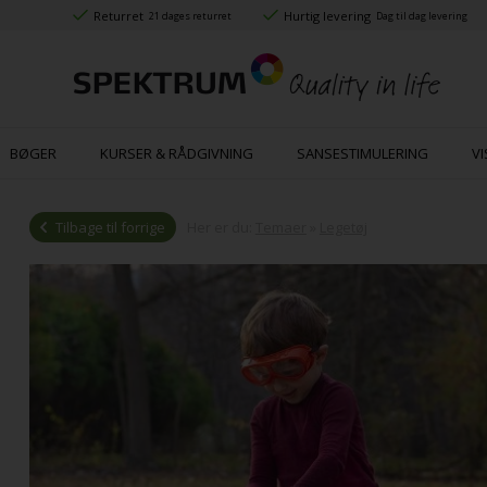
Returret
Hurtig levering
21 dages returret
Dag til dag levering
BØGER
KURSER & RÅDGIVNING
SANSESTIMULERING
VI
Tilbage til forrige
Her er du:
Temaer
»
Legetøj