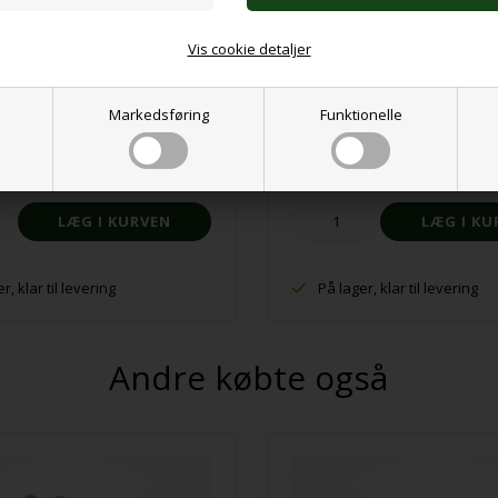
Vis cookie detaljer
 til skød og gulv
Markedsføring
Sanse hule indendørs
Funktionelle
KK
1.443,00 DKK
r, klar til levering
På lager, klar til levering
Andre købte også