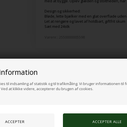
med at bygge. Oplev glæden og stoltheden, når de
Design og sikkerhed:
Bløde, lette bjælker med en glat overflade ude
Let at rengøre og lavet af holdbart, giftfrit skum
Sæt med 24stk
Varenr.:
2550000005598
Alternative produkter
information
es til indsamling af statistik og til trafikmåling. Vi bruger informationen til 
Ved at klikke videre, accepterer du brugen af cookies.