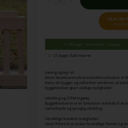
Skal du 
Kontakt
På lager,
forvent lev. 1 dag(e)
21 dages fuld returret
Læring og leg i ét:
Disse skumbaserede konstruktionsklodser er til
mens de bygger og udforsker verdenen af plan
byggeklodser giver utallige muligheder.
Udvikling og STEM-legetøj:
Byggeklodserne er et fantastisk redskab til at ud
samarbejde og sproglig udvikling.
Uendelige kreative muligheder:
Giver frihed til at skabe forskellige former og st