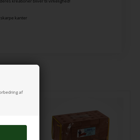
res kreationer bliver til virkelighed!
n skarpe kanter
forbedring af