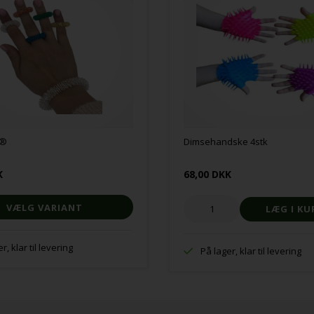
g®
Dimsehandske 4stk
K
68,00 DKK
VÆLG VARIANT
r, klar til levering
På lager, klar til levering