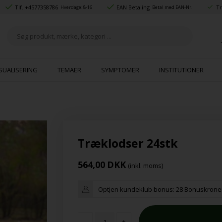
Tlf.:
+4577358786
EAN Betaling
Tr
Hverdage: 8-16
Betal med EAN-Nr.
SUALISERING
TEMAER
SYMPTOMER
INSTITUTIONER
Træklodser 24stk
564,00
DKK
(inkl. moms)
Optjen kundeklub bonus:
28 Bonuskrone
-
+