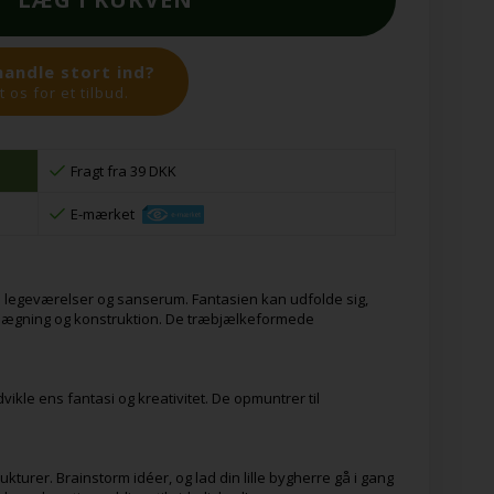
handle stort ind?
 os for et tilbud.
Fragt fra 39 DKK
E-mærket
 legeværelser og sanserum. Fantasien kan udfolde sig,
lægning og konstruktion. De træbjælkeformede
vikle ens fantasi og kreativitet. De opmuntrer til
rukturer. Brainstorm idéer, og lad din lille bygherre gå i gang