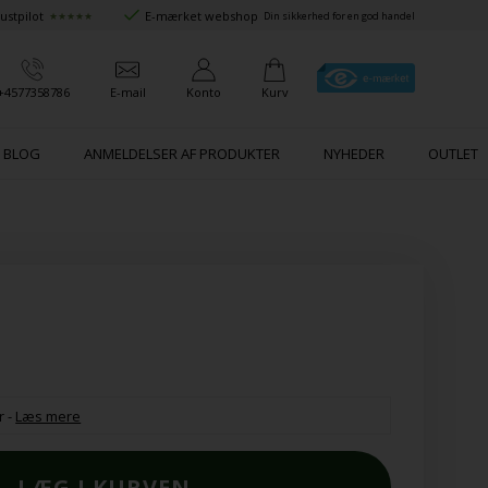
ustpilot
E-mærket webshop
★★★★★
Din sikkerhed for en god handel
+4577358786
E-mail
Konto
Kurv
BLOG
ANMELDELSER AF PRODUKTER
NYHEDER
OUTLET
r
-
Læs mere