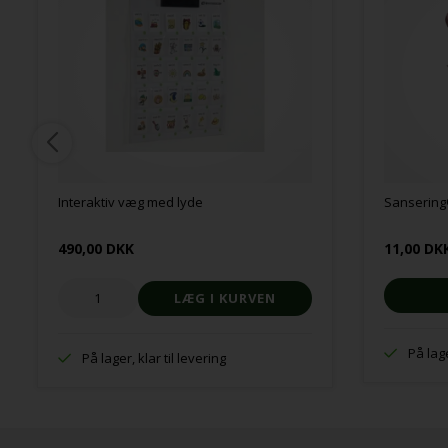
Interaktiv væg med lyde
Sanserin
490,00 DKK
11,00 DK
På lage
På lager, klar til levering