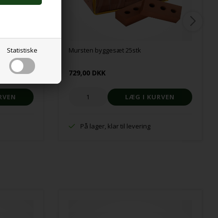
Statistiske
Mursten byggesæt 25stk
729,00 DKK
På lager, klar til levering