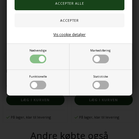
Vis cookie detaljer
Nødvendige
Markedsføring
Fidgetkasse 16stk
Sensoriske perler, farverige
Funktionelle
Statistiske
473,00 DKK
63,00 DKK
På lager, klar til levering
På lager, klar til levering
Andre købte også