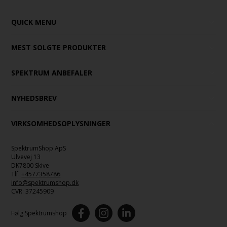
QUICK MENU
MEST SOLGTE PRODUKTER
SPEKTRUM ANBEFALER
NYHEDSBREV
VIRKSOMHEDSOPLYSNINGER
SpektrumShop ApS
Ulvevej 13
DK7800 Skive
Tlf.
+4577358786
info@spektrumshop.dk
CVR:
37245909
Følg Spektrumshop