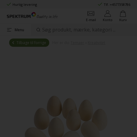
Hurtig levering
Tlf.:
+4577358786
E-mail
Konto
Kurv
Menu
Tilbage til forrige
Her er du:
Temaer
»
Kreativitet