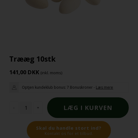
Trææg 10stk
141,00
DKK
(inkl. moms)
Optjen kundeklub bonus:
7 Bonuskroner
-
Læs mere
-
+
Skal du handle stort ind?
Kontakt os for et tilbud.