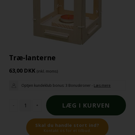
Træ-lanterne
63,00
DKK
(inkl. moms)
Optjen kundeklub bonus:
3 Bonuskroner
-
Læs mere
-
+
Skal du handle stort ind?
Kontakt os for et tilbud.