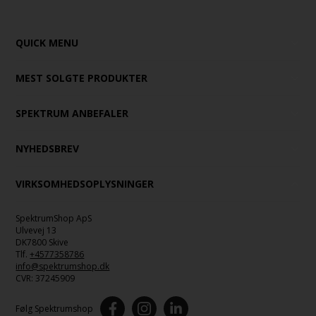
QUICK MENU
MEST SOLGTE PRODUKTER
SPEKTRUM ANBEFALER
NYHEDSBREV
VIRKSOMHEDSOPLYSNINGER
SpektrumShop ApS
Ulvevej 13
DK7800 Skive
Tlf.
+4577358786
info@spektrumshop.dk
CVR:
37245909
Følg Spektrumshop