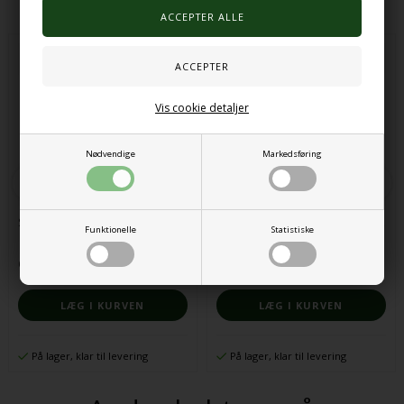
Vis cookie detaljer
Nødvendige
Markedsføring
Sensoriske perler, farverige
Naturlige træskiver, runde, store,
Funktionelle
Statistiske
1 kg
63,00 DKK
83,00 DKK
På lager, klar til levering
På lager, klar til levering