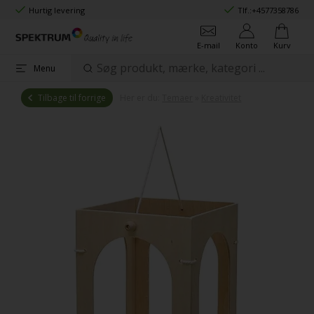
Hurtig levering
Tlf.:
+4577358786
E-mail
Konto
Kurv
Menu
Tilbage til forrige
Her er du:
Temaer
»
Kreativitet