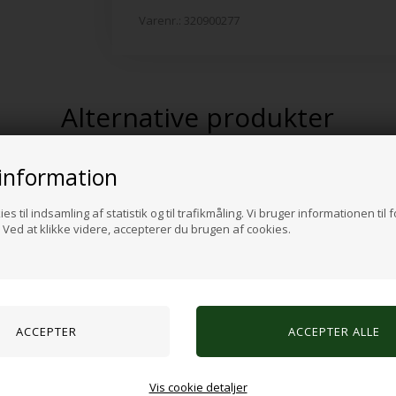
Varenr.:
320900277
Alternative produkter
information
es til indsamling af statistik og til trafikmåling. Vi bruger informationen til 
Ved at klikke videre, accepterer du brugen af cookies.
Vis cookie detaljer
sæt med 4 forskellige farver
SWNX fodgynge til eSports ga