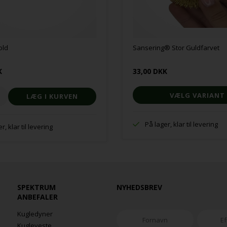
old
Sansering® Stor Guldfarvet
K
33,00 DKK
VÆLG VARIANT
På lager, klar til levering
r, klar til levering
SPEKTRUM
NYHEDSBREV
ANBEFALER
Kugledyner
Kugleveste