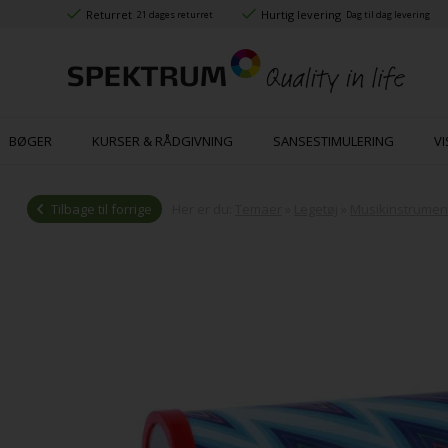
Returret
Hurtig levering
21 dages returret
Dag til dag levering
BØGER
KURSER & RÅDGIVNING
SANSESTIMULERING
VI
Tilbage til forrige
Her er du:
Temaer
»
Legetøj
»
Musikinstrumen