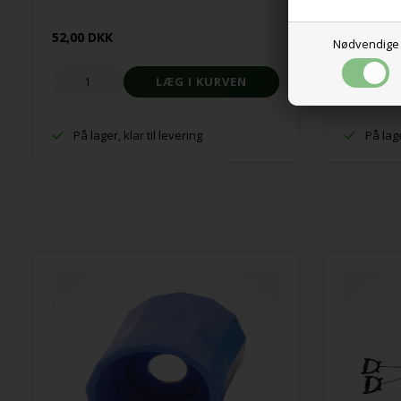
52,00 DKK
48,00 DK
Nødvendige
På lager, klar til levering
På lage