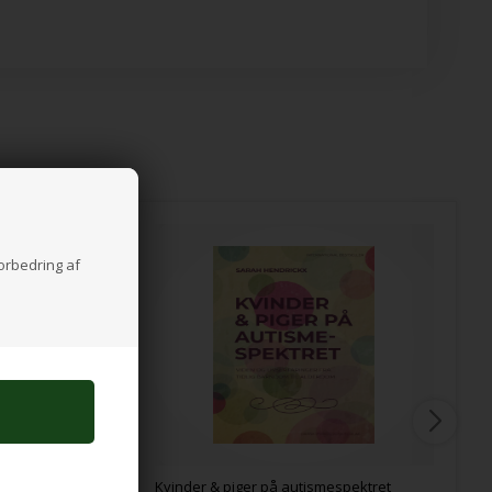
forbedring af
mers
Kvinder & piger på autismespektret