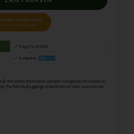
handle stort ind?
 os for et tilbud.
Fragt fra 39 DKK
E-mærket
 når det rystes med metal-spiralen svingende frit nedad. Jo
øj. Perfekt til uhyggelige teaterhistorier eller spændende