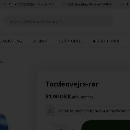
Tlf.:
+4577358786
EAN Betaling
Tr
Hverdage: 8-16
Betal med EAN-Nr.
SUALISERING
TEMAER
SYMPTOMER
INSTITUTIONER
ter
Tordenvejrs-rør
81,00
DKK
(inkl. moms)
Optjen kundeklub bonus:
4 Bonuskroner
-
+