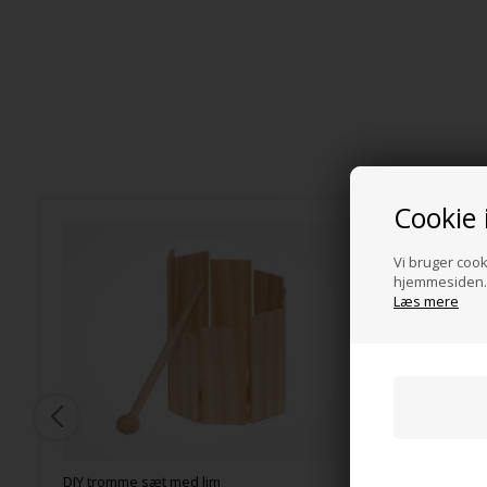
Cookie 
Vi bruger cooki
hjemmesiden. 
Læs mere
DIY tromme sæt med lim
Rasle-æg, 