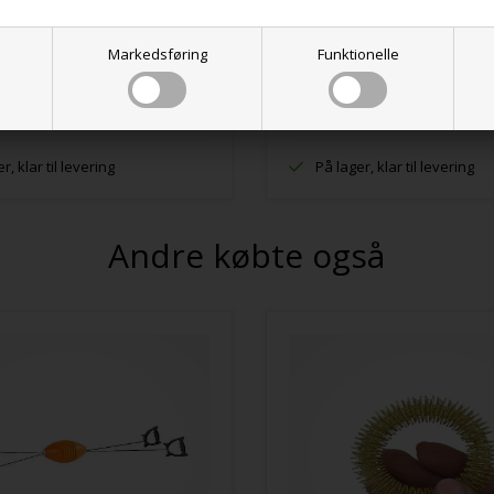
K
1.150,00 DKK
Markedsføring
Funktionelle
r, klar til levering
På lager, klar til levering
Andre købte også