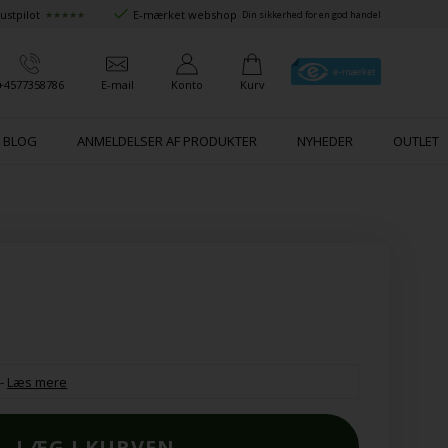
ustpilot
E-mærket webshop
★★★★★
Din sikkerhed for en god handel
+4577358786
E-mail
Konto
Kurv
BLOG
ANMELDELSER AF PRODUKTER
NYHEDER
OUTLET
-
Læs mere