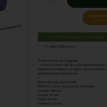
Skal du 
Kontakt
Klar til afsendelse om 7 hverdag(e)
21 dages fuld returret
Skræmmende og uhyggeligt
... sådan må man sige at tordenvejrsrøret lyder,
stærkere bevægelse, jo højere og mere intens st
øjeblikke under trylleshows.
Materiale: pap, plast, metal
Mål: Ø 6 x 18 cm, metal spiral 43 cm lang
Længde: 180 mm
Bredde: 60 mm
Højde: 60 mm
Diameter: 60 mm