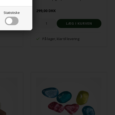
299,00 DKK
Statistiske
På lager, klar til levering