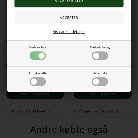
Vis cookie detaljer
Nødvendige
Markedsføring
MitSignal - Dørhænger lille
Pictogram essential kit
Funktionelle
Statistiske
16,00 DKK
699,00 DKK
På lager, klar til levering
På lager, klar til levering
Andre købte også