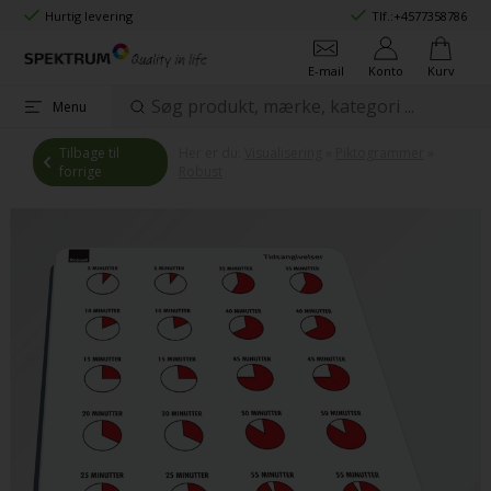
Hurtig levering
Tlf.:
+4577358786
E-mail
Konto
Kurv
Menu
Tilbage til
Her er du:
Visualisering
»
Piktogrammer
»
forrige
Robust