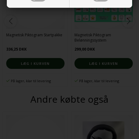
Magnetisk Piktogram Startpakke
Magnetisk Piktogram
Belønningssystem
336,25 DKK
299,00 DKK
På lager, klar til levering
På lager, klar til levering
Andre købte også