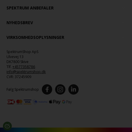
SPEKTRUM ANBEFALER
NYHEDSBREV
VIRKSOMHEDSOPLYSNINGER
SpektrumShop ApS
Ulvevej 13
DK7800 Skive
Tlf.
+4577358786
info@spektrumshop.dk
CVR:
37245909
Følg Spektrumshop