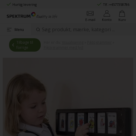
Hurtig levering
Tlf.:
+4577358786
E-mail
Konto
Kurv
Menu
Tilbage til
Her er du:
Visualisering
»
Piktogrammer
»
forrige
Piktogrammer med lyd