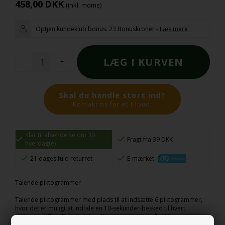
458,00
DKK
(inkl. moms)
Optjen kundeklub bonus:
23 Bonuskroner
-
Læs mere
-
+
Skal du handle stort ind?
Kontakt os for et tilbud.
Klar til afsendelse om 30
Fragt fra 39 DKK
hverdag(e)
21 dages fuld returret
E-mærket
Talende piktogrammer
Talende piktogrammer med plads til at indsætte 6 piktogrammer,
hvor det er muligt at indtale en 10-sekunder-besked til hvert
piktogram. Derefter er det muligt at trykke play på piktogrammet