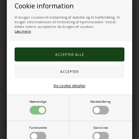
for at høre lydbeskeden.
Cookie information
Hjælper med at give struktur og rutine, opmuntrer til uafhængighed,
forhindrer frustration, forvirring og angst og opbygger tillid. Også
Vi bruger cookies til indsamling af statistik og til trafikmåling. Vi
fantastisk som en story sequencer eller som hukommelseskort.
bruger informationen til forbedring af hjemmesiden. Ved at
Ideel til at hænge på væggen eller have til rådighed på skrivebordet,
klikke videre, accepterer du brugen af cookies.
Læs mere
så børn kan se, hvad der sker.
Portræt eller liggende orientering giver alsidighed.
Guide til at indtale beskeder - Talende piktogrammer
Varenr.:
310610009
Vis cookie detaljer
Alternative produkter
Nødvendige
Markedsføring
Funktionelle
Statistiske