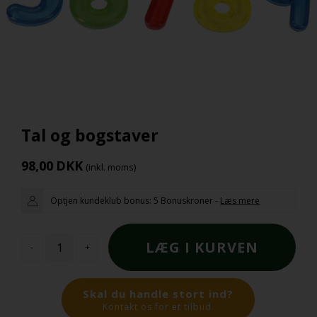
Tal og bogstaver
98,00
DKK
(inkl. moms)
Optjen kundeklub bonus:
5 Bonuskroner
-
Læs mere
-
+
Skal du handle stort ind?
Kontakt os for et tilbud.