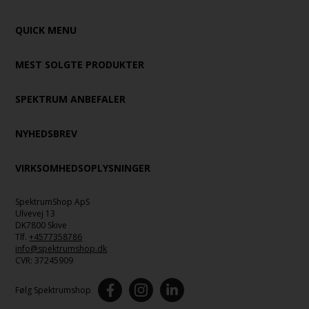
QUICK MENU
MEST SOLGTE PRODUKTER
SPEKTRUM ANBEFALER
NYHEDSBREV
VIRKSOMHEDSOPLYSNINGER
SpektrumShop ApS
Ulvevej 13
DK7800 Skive
Tlf.
+4577358786
info@spektrumshop.dk
CVR:
37245909
Følg Spektrumshop