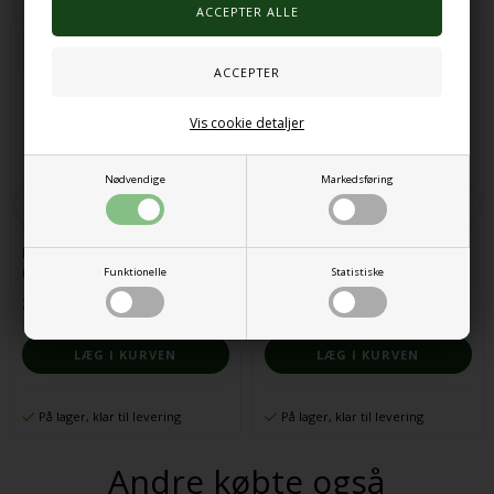
Vis cookie detaljer
Nødvendige
Markedsføring
Pop it fidgetlegetøj flerfarvet
Sanse hule indendørs
rund
Funktionelle
Statistiske
23,00 DKK
1.443,00 DKK
På lager, klar til levering
På lager, klar til levering
Andre købte også