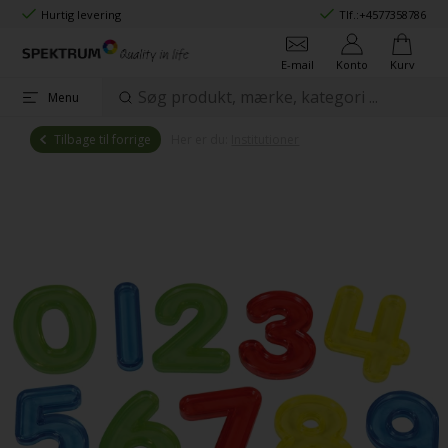
Hurtig levering
Tlf.:
+4577358786
E-mail
Konto
Kurv
Menu
Tilbage til forrige
Her er du:
Institutioner