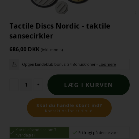
Tactile Discs Nordic - taktile
sansecirkler
686,00
DKK
(inkl. moms)
Optjen kundeklub bonus:
34 Bonuskroner
-
Læs mere
-
+
Skal du handle stort ind?
Kontakt os for et tilbud.
Klar til afsendelse om 7
Fri fragt på denne vare
hverdag(e)