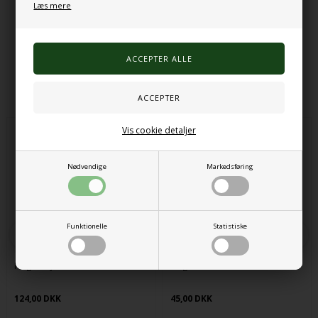
Maks. belastning: 100 kg
Læs mere
Varenr.:
1188
Alternative produkter
Vis cookie detaljer
Nødvendige
Markedsføring
Funktionelle
Statistiske
Fidget toys - telefon
Fidgetsbold
124,00 DKK
45,00 DKK