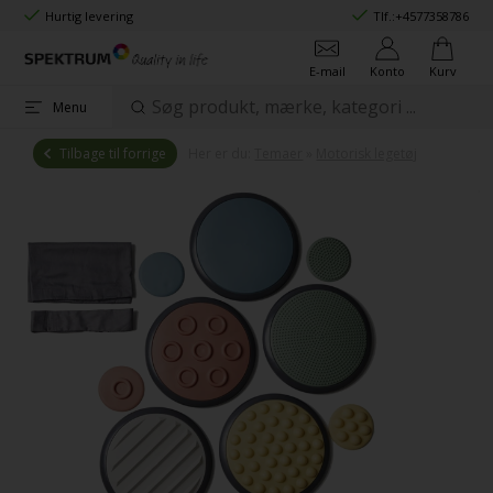
Hurtig levering
Tlf.:
+4577358786
E-mail
Konto
Kurv
Menu
Tilbage til forrige
Her er du:
Temaer
»
Motorisk legetøj