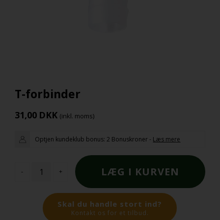
T-forbinder
31,00
DKK
(inkl. moms)
Optjen kundeklub bonus:
2 Bonuskroner
-
Læs mere
-
+
Skal du handle stort ind?
Kontakt os for et tilbud.