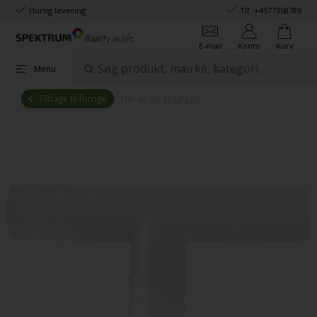
Hurtig levering
Tlf.:
+4577358786
E-mail
Konto
Kurv
Menu
Tilbage til forrige
Her er du:
EDUPLAY