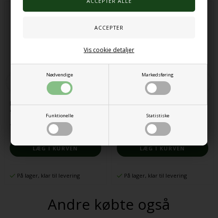
Vis cookie detaljer
Nødvendige
Markedsføring
Muslingeskaller blandet pakke
Pop up telt sort
900g
Funktionelle
Statistiske
122,00 DKK
365,00 DKK
På lager, klar til levering
På lager, klar til levering
Andre købte også