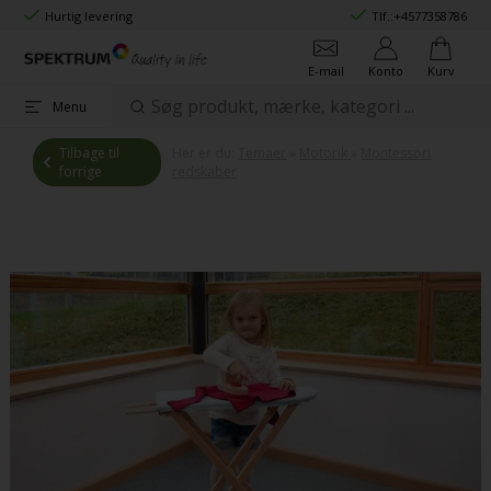
Hurtig levering
Tlf.:
+4577358786
E-mail
Konto
Kurv
Menu
Tilbage til
Her er du:
Temaer
»
Motorik
»
Montessori
forrige
redskaber