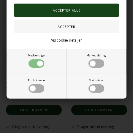
Alternative produkter
Vis cookie detaljer
Nødvendige
Markedsføring
Funktionelle
Statistiske
Anti-stress bold med glimmer – 1
Stressbold smiley
stk.
31,00
24,80
DKK
10,00 DKK
På lager, klar til levering
På lager, klar til levering