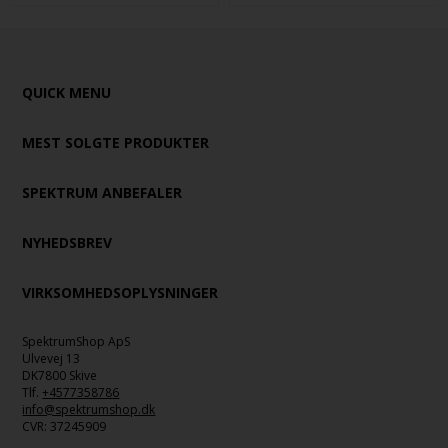
QUICK MENU
MEST SOLGTE PRODUKTER
SPEKTRUM ANBEFALER
NYHEDSBREV
VIRKSOMHEDSOPLYSNINGER
SpektrumShop ApS
Ulvevej 13
DK7800 Skive
Tlf.
+4577358786
info@spektrumshop.dk
CVR:
37245909