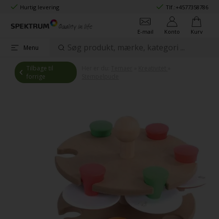
Hurtig levering
Tlf.:
+4577358786
E-mail
Konto
Kurv
Menu
Tilbage til
Her er du:
Temaer
»
Kreativitet
»
forrige
Stempelpude