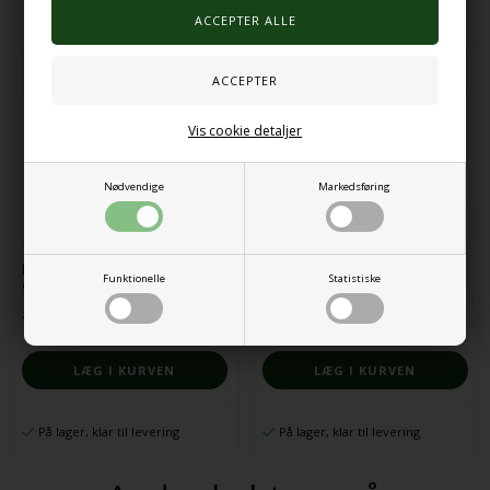
Vis cookie detaljer
Nødvendige
Markedsføring
Muslingeskaller blandet pakke
Pipette, stor
Funktionelle
Statistiske
900g
122,00 DKK
40,00 DKK
På lager, klar til levering
På lager, klar til levering