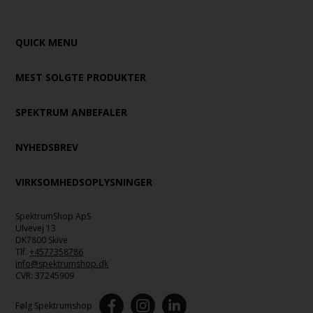
QUICK MENU
MEST SOLGTE PRODUKTER
SPEKTRUM ANBEFALER
NYHEDSBREV
VIRKSOMHEDSOPLYSNINGER
SpektrumShop ApS
Ulvevej 13
DK7800 Skive
Tlf.
+4577358786
info@spektrumshop.dk
CVR:
37245909
Følg Spektrumshop