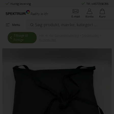
Hurtig levering
Tlf.:
+4577358786
E-mail
Konto
Kurv
Menu
Tilbage til
Her er du:
Sansestimulering
»
Siddepuder
»
forrige
Kuglepuder