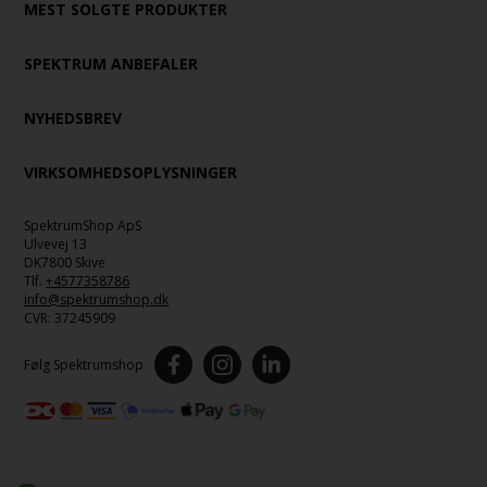
MEST SOLGTE PRODUKTER
SPEKTRUM ANBEFALER
NYHEDSBREV
VIRKSOMHEDSOPLYSNINGER
SpektrumShop ApS
Ulvevej 13
DK7800 Skive
Tlf.
+4577358786
info@spektrumshop.dk
CVR:
37245909
Følg Spektrumshop