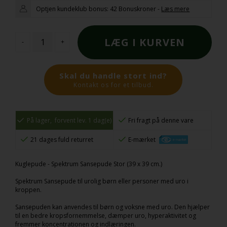
Optjen kundeklub bonus:
42 Bonuskroner
-
Læs mere
-
+
Skal du handle stort ind?
Kontakt os for et tilbud.
På lager,
forvent lev. 1 dag(e)
Fri fragt på denne vare
21 dages fuld returret
E-mærket
Kuglepude - Spektrum Sansepude Stor (39 x 39 cm.)
Spektrum Sansepude til urolig børn eller personer med uro i
kroppen.
Sansepuden kan anvendes til børn og voksne med uro. Den hjælper
til en bedre kropsfornemmelse, dæmper uro, hyperaktivitet og
fremmer koncentrationen og indlæringen.