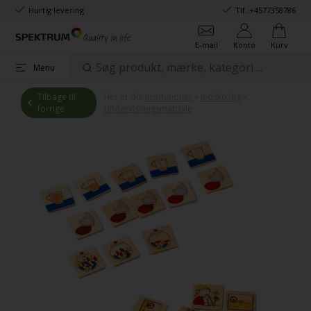
Hurtig levering
Tlf.:
+4577358786
E-mail
Konto
Kurv
Menu
Tilbage til
Her er du:
Institutioner
»
Indskoling
»
forrige
Undervisningsmatriale