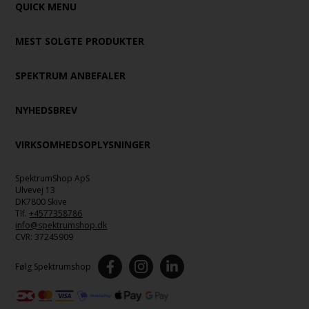
QUICK MENU
MEST SOLGTE PRODUKTER
SPEKTRUM ANBEFALER
NYHEDSBREV
VIRKSOMHEDSOPLYSNINGER
SpektrumShop ApS
Ulvevej 13
DK7800 Skive
Tlf.
+4577358786
info@spektrumshop.dk
CVR:
37245909
Følg Spektrumshop