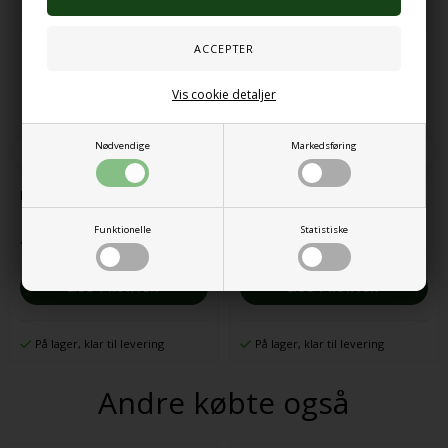
Vis cookie detaljer
Nødvendige
Markedsføring
Fidgetkasse 16stk
Sensoriske perler, farverige
Funktionelle
Statistiske
473,00 DKK
63,00 DKK
På lager, klar til levering
På lager, klar til levering
Andre købte også