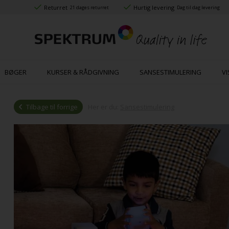
Returret
Hurtig levering
21 dages returret
Dag til dag levering
BØGER
KURSER & RÅDGIVNING
SANSESTIMULERING
VI
Tilbage til forrige
Her er du:
Sansestimulering