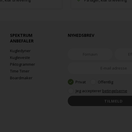
r, klar til levering
På lager, klar til levering
SPEKTRUM
NYHEDSBREV
ANBEFALER
Kugledyner
Kugleveste
Piktogrammer
Time Timer
Boardmaker
Privat
Offentlig
Jeg accepterer
betingelserne