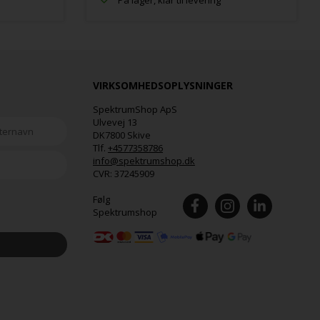
På lager, klar til levering
VIRKSOMHEDSOPLYSNINGER
SpektrumShop ApS
Ulvevej 13
DK7800 Skive
Tlf.
+4577358786
info@spektrumshop.dk
CVR:
37245909
Følg
Spektrumshop