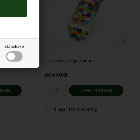
Statistiske
t – Natur
Tangle Furry Fidget Friends
209,00 DKK
På lager, klar til levering