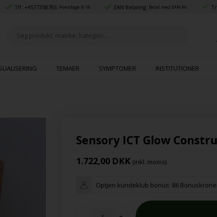
Tlf.:
+4577358786
EAN Betaling
Tr
Hverdage: 8-16
Betal med EAN-Nr.
SUALISERING
TEMAER
SYMPTOMER
INSTITUTIONER
Sensory ICT Glow Constru
1.722,00
DKK
(inkl. moms)
Optjen kundeklub bonus:
86 Bonuskrone
-
+