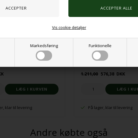
Vis cookie detaljer
Markedsføring
Funktionelle
 IQ Stars
Montessori klatrebue 5-i-1 Ligh
KK
1.211,00
576,38
DKK
r, klar til levering
På lager, klar til levering
Andre købte også