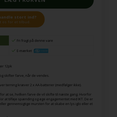
handle stort ind?
 os for et tilbud.
Fri fragt på denne vare
E-mærket
ger 12pk
 og skifter farve, når de vendes.
 Hver terning kræver 2 x AA-batterier (medfølger ikke).
or at se, hvilken farve de vil skifte til næste gang. Hvorfor
or at tilføje spænding og øge engagementet med IKT. De er
ler gennemsigtige mursten for at skabe en lys iglo eller et