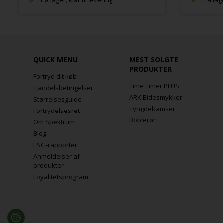
På lager, klar til levering
På lage
QUICK MENU
MEST SOLGTE
PRODUKTER
Fortryd dit køb
Time Timer PLUS
Handelsbetingelser
ARK Bidesmykker
Størrelsesguide
Tyngdebamser
Fortrydelsesret
Boblerør
Om Spektrum
Blog
ESG-rapporter
Anmeldelser af
produkter
Loyalitetsprogram