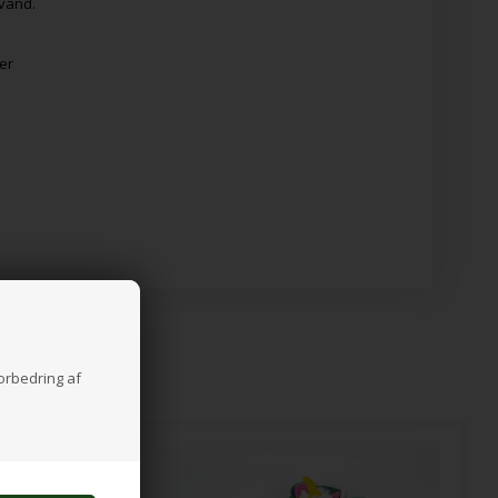
 vand.
er
forbedring af