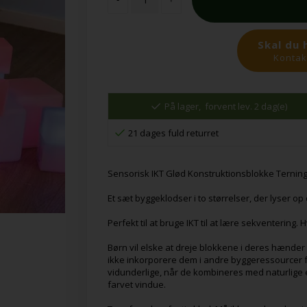
Skal du 
Kontakt
På lager,
forvent lev. 2 dag(e)
21 dages fuld returret
Sensorisk IKT Glød Konstruktionsblokke Ternin
Et sæt byggeklodser i to størrelser, der lyser op
Perfekt til at bruge IKT til at lære sekventering.
Børn vil elske at dreje blokkene i deres hænder f
ikke inkorporere dem i andre byggeressourcer f
vidunderlige, når de kombineres med naturlige el
farvet vindue.