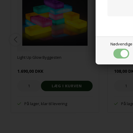
Nødvendige
Light Up Glow Byggesten
Logikspil -
1.690,00 DKK
108,00 D
På lager, klar til levering
På lage