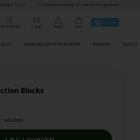
ustpilot
E-mærket webshop
★★★★★
Din sikkerhed for en god handel
+4577358786
E-mail
Konto
Kurv
BLOG
ANMELDELSER AF PRODUKTER
NYHEDER
OUTLET
ction Blocks
r
-
Læs mere