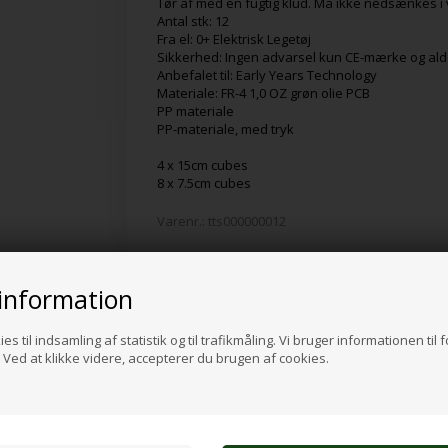
Tør af med en fugtig klud. Må ikke nedsænkes i
Antal stk: 12
Fra el: 0+ Elektrisk Legetøj
Sikkerhed: Ingen advarsel kun CE-mærke og ald
Anbefalet til: Early Years Technology
Materiale: FR-4 1,0 OZ grøn olie PCB
PP materiale
PP-materiale, med tryk
4 x 15cm cubes
8 x 7.5cm cubes
Varenr.:
tts000000012
information
Alternative produkter
es til indsamling af statistik og til trafikmåling. Vi bruger informationen til 
Ved at klikke videre, accepterer du brugen af cookies.