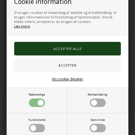
Cookie information
21 dages fuld returret
E-mærket
Vi bruger cookies til indsamling af statistik og til trafikmåling. Vi
bruger informationen til forbedring af hjemmesiden. Ved at
Sensorisk Twin tornado glitterlampen indeholder to rør for dobbelt
klikke videre, accepterer du brugen af cookies.
så meget effekt, fyldt med sølvglitter, der hvirvler rundt i hvert rør
Læs mere
som en tornado. Den har også farveskiftende LED-lys, der lyser op i
rørene for at skabe en beroligende atmosfære, samt et USB-kabel.
Størrelse: 9,5×14,5x26 cm.
Farver: mange forskellige farver
Varenr.:
255000000313
Vis cookie detaljer
Alternative produkter
Nødvendige
Markedsføring
Funktionelle
Statistiske