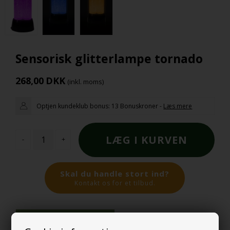
Sensorisk glitterlampe tornado
268,00
DKK
(inkl. moms)
Optjen kundeklub bonus:
13 Bonuskroner
-
Læs mere
-
+
Skal du handle stort ind?
Kontakt os for et tilbud.
På lager,
forvent lev. 1 dag(e)
Fragt fra 39 DKK