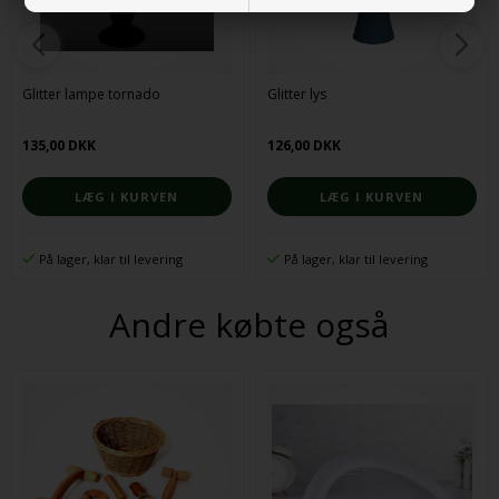
Glitter lampe tornado
Glitter lys
135,00 DKK
126,00 DKK
På lager, klar til levering
På lager, klar til levering
Andre købte også