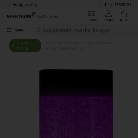
Hurtig levering
Tlf.:
+4577358786
E-mail
Konto
Kurv
Menu
Tilbage til
Her er du:
Sansestimulering
»
Sanserum
»
forrige
Sansestimulerende lys