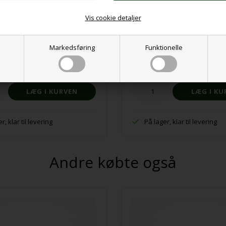
Vis cookie detaljer
 smiley
Sensorisk fidget puslespil
Markedsføring
Funktionelle
K
124,00 DKK
r, klar til levering
På lager, klar til levering
Andre købte også