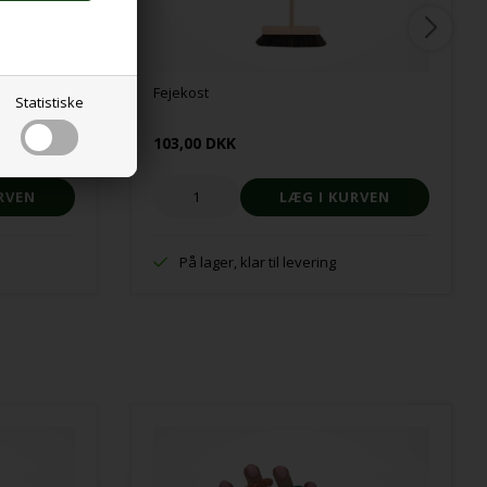
Fejekost
Statistiske
103,00 DKK
På lager, klar til levering