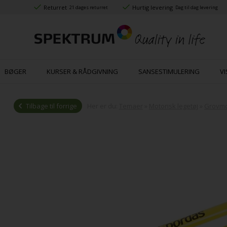
Returret
Hurtig levering
21 dages returret
Dag til dag levering
BØGER
KURSER & RÅDGIVNING
SANSESTIMULERING
VI
Tilbage til forrige
Her er du:
Temaer
»
Motorisk legetøj
»
Grovmo