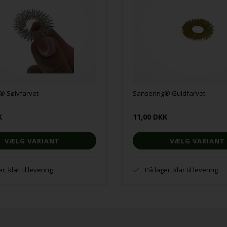
® Sølvfarvet
Sansering® Guldfarvet
K
11,00 DKK
VÆLG VARIANT
VÆLG VARIANT
r, klar til levering
På lager, klar til levering