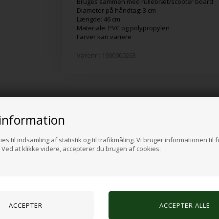
Bruges sammen med rullebræt/scooter board
Diameter på håndtag: 3 cm
Længde: 46 cm
Materiale: PVC og polypropylen
Farver kan variere
Varenr.:
1900000263
Alternative produkter
information
es til indsamling af statistik og til trafikmåling. Vi bruger informationen til 
Ved at klikke videre, accepterer du brugen af cookies.