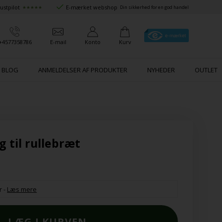
ustpilot
E-mærket webshop
★★★★★
Din sikkerhed for en god handel
+4577358786
E-mail
Konto
Kurv
BLOG
ANMELDELSER AF PRODUKTER
NYHEDER
OUTLET
 til rullebræt
r
-
Læs mere