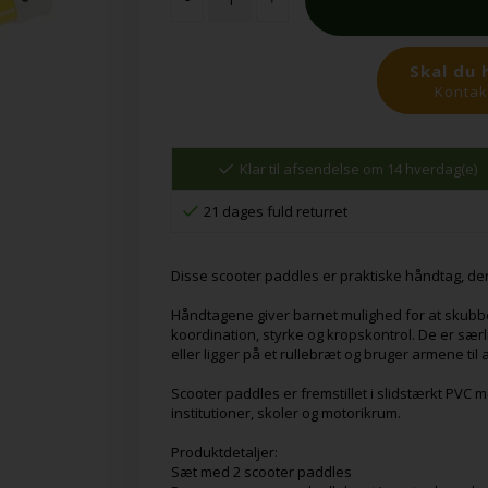
Skal du 
Kontakt
Klar til afsendelse om 14 hverdag(e)
21 dages fuld returret
Disse scooter paddles er praktiske håndtag, d
Håndtagene giver barnet mulighed for at skubbe
koordination, styrke og kropskontrol. De er særli
eller ligger på et rullebræt og bruger armene til 
Scooter paddles er fremstillet i slidstærkt PVC m
institutioner, skoler og motorikrum.
Produktdetaljer:
Sæt med 2 scooter paddles