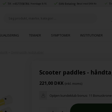
Tlf.:
+4577358786
EAN Betaling
Tr
Hverdage: 8-16
Betal med EAN-Nr.
SUALISERING
TEMAER
SYMPTOMER
INSTITUTIONER
torik
»
Gymnastik redskaber
Scooter paddles - håndtag
221,00
DKK
(inkl. moms)
Optjen kundeklub bonus:
11 Bonuskrone
-
+