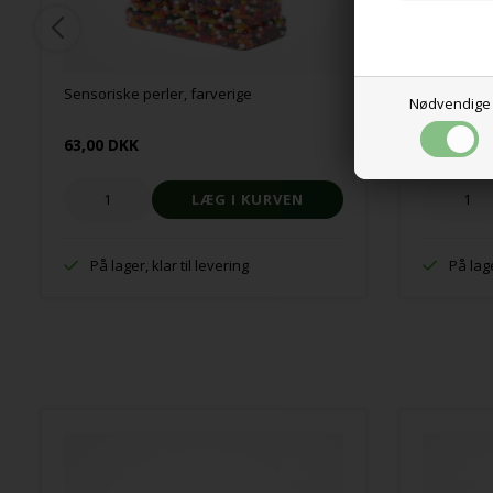
Sensoriske perler, farverige
Stressbold
Nødvendige
63,00 DKK
10,00 DK
På lager, klar til levering
På lage