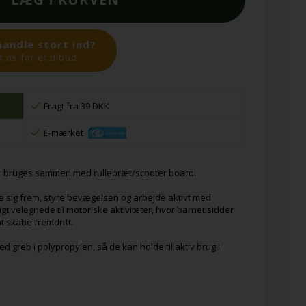
handle stort ind?
 os for et tilbud.
Fragt fra 39 DKK
E-mærket
er bruges sammen med rullebræt/scooter board.
 sig frem, styre bevægelsen og arbejde aktivt med
gt velegnede til motoriske aktiviteter, hvor barnet sidder
at skabe fremdrift.
ed greb i polypropylen, så de kan holde til aktiv brug i