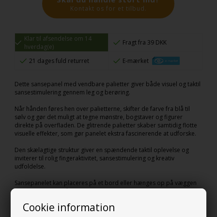
Kontakt os for et tilbud.
Klar til afsendelse om 14
Fragt fra 39 DKK
hverdag(e)
21 dages fuld returret
E-mærket
Dette sansepanel med vendbare palietter giver både visuel og taktil
sansestimulering gennem leg og berøring.
Når hånden føres hen over palietterne, skifter de farve fra blå til
sølv og gør det muligt at tegne mønstre, bogstaver og figurer
direkte på overfladen. De glitrende palietter skaber samtidig flotte
visuelle effekter, som gør panelet ekstra fascinerende at udforske.
Den skælagtige struktur giver en spændende taktil oplevelse og
inviterer til rolig fingeraktivitet, sansestimulering og kreativ
udfoldelse.
Sansepanelet kan placeres på et bord eller hænges op på væggen
og er velegnet til både hjemmet, institutioner, skoler og
sansestimulerende miljøer.
Cookie information
Produktdetaljer: