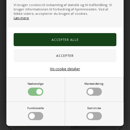
Vendbare palietter i blå og sølv
Vi bruger cookies til indsamling af statistik og til trafikmåling. Vi
Taktil og visuel sansestimulering
bruger informationen til forbedring af hjemmesiden. Ved at
klikke videre, accepterer du brugen af cookies.
Kan bruges til mønstre, bogstaver og figurer
Læs mere
Kan ligge på bord eller hænges på væg
Materiale: PET-palietter med bagside i 100 % polyester
Træramme
Pleje: kun overfladevask
Varenr.:
1900000025
Alternative produkter
Vis cookie detaljer
Nødvendige
Markedsføring
Funktionelle
Statistiske