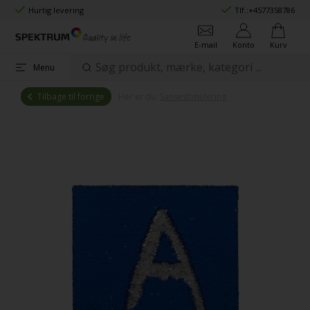
Hurtig levering
Tlf.:
+4577358786
E-mail
Konto
Kurv
Menu
Tilbage til forrige
Her er du:
Sansestimulering