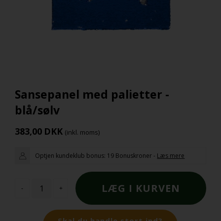
Sansepanel med palietter -
blå/sølv
383,00
DKK
(inkl. moms)
Optjen kundeklub bonus:
19 Bonuskroner
-
Læs mere
-
+
Skal du handle stort ind?