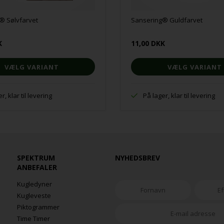
® Sølvfarvet
Sansering® Guldfarvet
K
11,00 DKK
VÆLG VARIANT
VÆLG VARIANT
r, klar til levering
På lager, klar til levering
SPEKTRUM
NYHEDSBREV
ANBEFALER
Kugledyner
Kugleveste
Piktogrammer
Time Timer