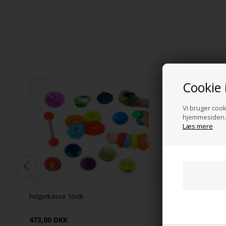
Cookie 
Vi bruger cooki
hjemmesiden. 
Læs mere
Fidgetkasse 16stk
Dimsering
473,00 DKK
68,00 DK