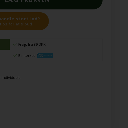
handle stort ind?
 os for et tilbud.
Fragt fra 39 DKK
E-mærket
 individuelt.