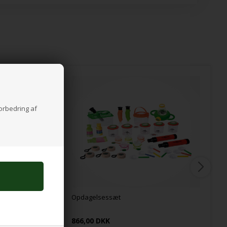
forbedring af
 m x 19 mm
Opdagelsessæt
866,00 DKK