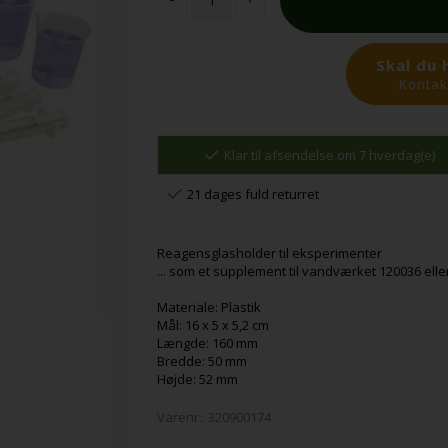
Skal du 
Kontakt
Klar til afsendelse om 7 hverdag(e)
21 dages fuld returret
Reagensglasholder til eksperimenter
... som et supplement til vandværket 120036 eller
Materiale: Plastik
Mål: 16 x 5 x 5,2 cm
Længde: 160 mm
Bredde: 50 mm
Højde: 52 mm
Varenr.:
320900174