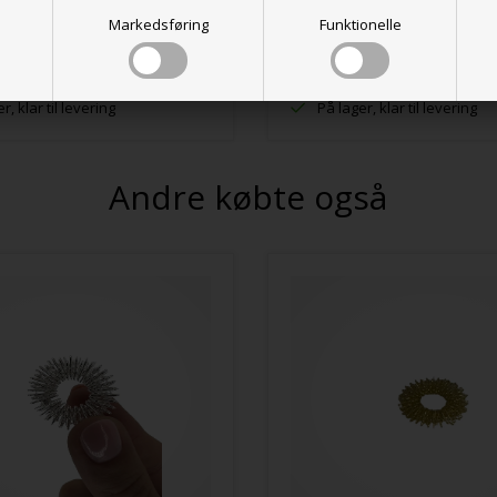
Markedsføring
Funktionelle
r, klar til levering
På lager, klar til levering
Andre købte også