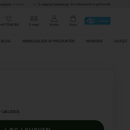
ustpilot
E-mærket webshop
★★★★★
Din sikkerhed for en god handel
+4577358786
E-mail
Konto
Kurv
BLOG
ANMELDELSER AF PRODUKTER
NYHEDER
OUTLET
-
Læs mere