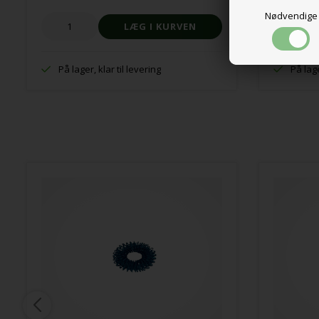
Nødvendige
På lager, klar til levering
På lage