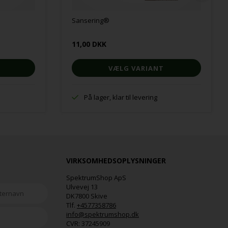
Sansering®
11,00 DKK
VÆLG VARIANT
På lager, klar til levering
VIRKSOMHEDSOPLYSNINGER
SpektrumShop ApS
Ulvevej 13
DK7800 Skive
Tlf.
+4577358786
info@spektrumshop.dk
CVR:
37245909