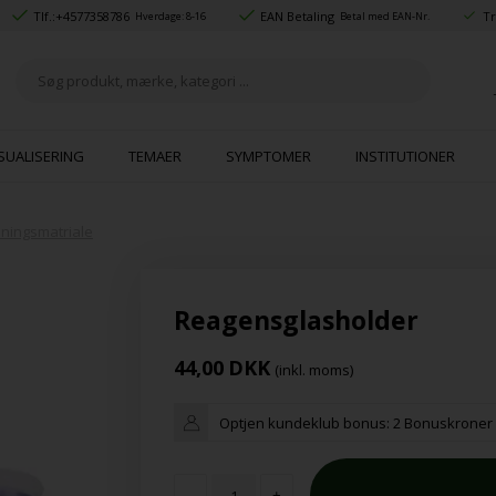
Tlf.:
+4577358786
EAN Betaling
Tr
Hverdage: 8-16
Betal med EAN-Nr.
SUALISERING
TEMAER
SYMPTOMER
INSTITUTIONER
ningsmatriale
Reagensglasholder
44,00
DKK
(inkl. moms)
Optjen kundeklub bonus:
2 Bonuskroner
-
+