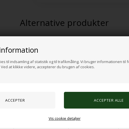
Alternative produkter
information
es til indsamling af statistik og til trafikmåling. Vi bruger informationen til 
Ved at klikke videre, accepterer du brugen af cookies.
e 6stk
Selvklæbende Magnetbånd - 8
Vis cookie detaljer
K
70,00 DKK