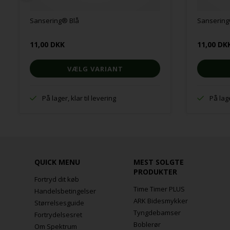
Sansering® Blå
Sansering
11,00 DKK
11,00 DK
VÆLG VARIANT
På lager, klar til levering
På lage
QUICK MENU
MEST SOLGTE
PRODUKTER
Fortryd dit køb
Time Timer PLUS
Handelsbetingelser
ARK Bidesmykker
Størrelsesguide
Tyngdebamser
Fortrydelsesret
Boblerør
Om Spektrum