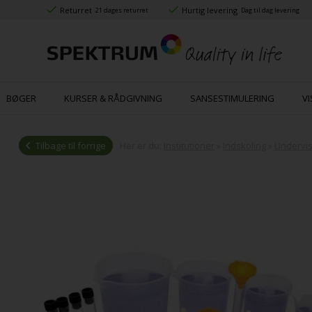
Returret
Hurtig levering
21 dages returret
Dag til dag levering
BØGER
KURSER & RÅDGIVNING
SANSESTIMULERING
VI
Tilbage til forrige
Her er du:
Institutioner
»
Indskoling
»
Undervis