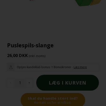
Puslespils-slange
26,00
DKK
(inkl. moms)
Optjen kundeklub bonus:
1 Bonuskroner
-
Læs mere
-
+
Skal du handle stort ind?
Kontakt os for et tilbud.