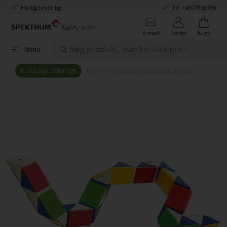
Hurtig levering
Tlf.:
+4577358786
E-mail
Konto
Kurv
Menu
Tilbage til forrige
Her er du:
Temaer
»
Motorisk legetøj