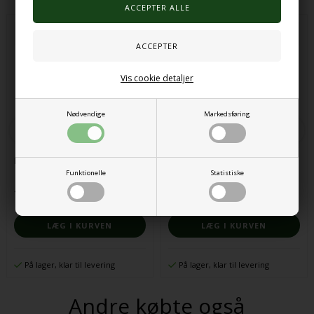
Vis cookie detaljer
Nødvendige
Markedsføring
Mini-kalejdoskop
Twist blocks 3stk
Funktionelle
Statistiske
12,00 DKK
56,00 DKK
På lager, klar til levering
På lager, klar til levering
Andre købte også