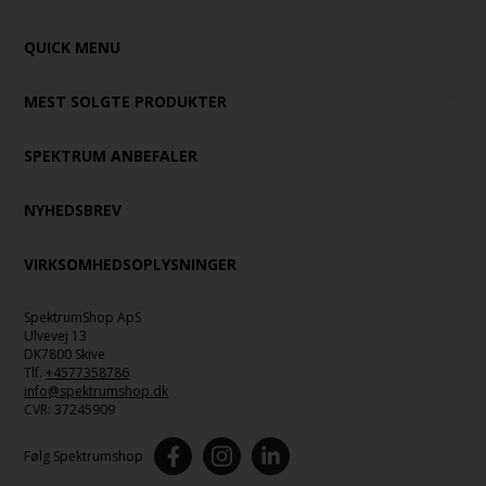
QUICK MENU
MEST SOLGTE PRODUKTER
SPEKTRUM ANBEFALER
NYHEDSBREV
VIRKSOMHEDSOPLYSNINGER
SpektrumShop ApS
Ulvevej 13
DK7800 Skive
Tlf.
+4577358786
info@spektrumshop.dk
CVR:
37245909
Følg Spektrumshop