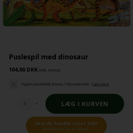
Puslespil med dinosaur
104,00
DKK
(inkl. moms)
Optjen kundeklub bonus:
5 Bonuskroner
-
Læs mere
-
+
Skal du handle stort ind?
Kontakt os for et tilbud.