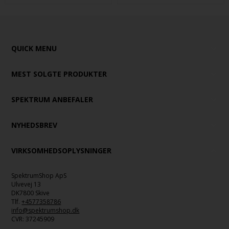
QUICK MENU
MEST SOLGTE PRODUKTER
SPEKTRUM ANBEFALER
NYHEDSBREV
VIRKSOMHEDSOPLYSNINGER
SpektrumShop ApS
Ulvevej 13
DK7800 Skive
Tlf.
+4577358786
info@spektrumshop.dk
CVR:
37245909