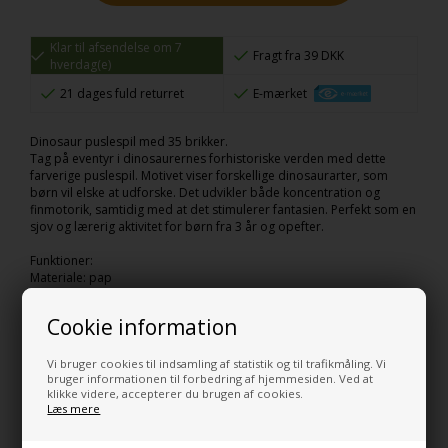
Klar til afsendelse om 7
Fragt fra 39 DKK
hverdag(e)
21 dages fuld returret
E-mærket
Dinosaur puslespil med 35 brikker.
Tag på eventyr i dinosaurernes forhistoriske verden med dette
farverige puslespil. Motivet viser forskellige dinosaurarter, som
børn vil elske at udforske. Det udvikler både koncentration og
finmotorik, samtidig med at det stimulerer fantasien. Perfekt som en
sjov og lærerig aktivitet for børn fra 3 år og opefter.
Funktioner:
Materiale: pap
Mål: 45x30cm
Aldersanbefaling: fra 3år
Cookie information
Dette puslespil giver en spændende mulighed for at lære om
dinosaurer, mens man har det sjovt.
Vi bruger cookies til indsamling af statistik og til trafikmåling. Vi
bruger informationen til forbedring af hjemmesiden. Ved at
klikke videre, accepterer du brugen af cookies.
Varenr.:
320120888
Læs mere