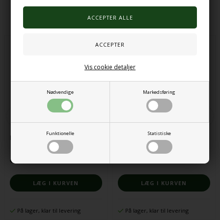
Alternative produkter
Vis cookie detaljer
Nødvendige
Markedsføring
Funktionelle
Statistiske
Mariehøne-puslespil
Magnetisk puslespil med
transportmidler
68,00
30,00
DKK
959,00 DKK
På lager, klar til levering
På lager, klar til levering