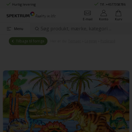
Hurtig levering
Tlf.:
+4577358786
E-mail
Konto
Kurv
Menu
Tilbage til forrige
Her er du:
Temaer
»
Legetøj
»
Puslespil