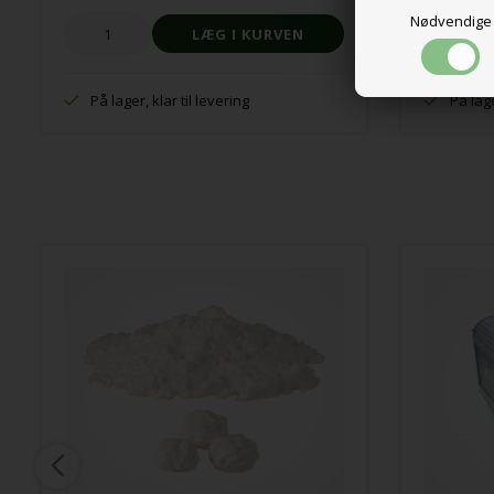
Nødvendige
På lager, klar til levering
På lage