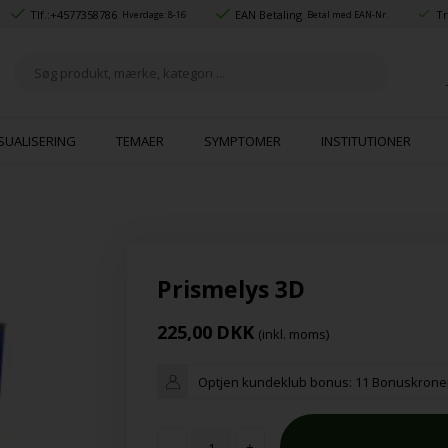
Tlf.:
+4577358786
EAN Betaling
Tr
Hverdage: 8-16
Betal med EAN-Nr.
SUALISERING
TEMAER
SYMPTOMER
INSTITUTIONER
Prismelys 3D
225,00
DKK
(inkl. moms)
Optjen kundeklub bonus:
11 Bonuskrone
-
+