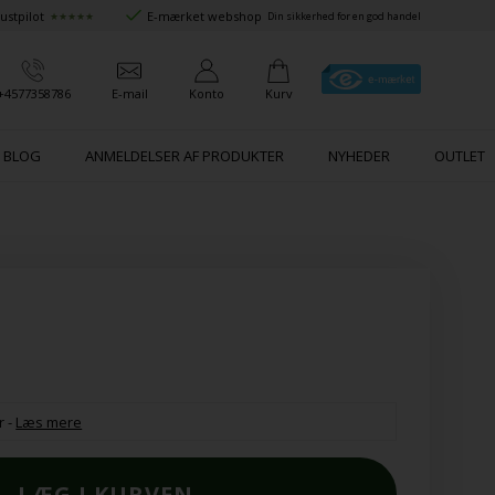
ustpilot
E-mærket webshop
★★★★★
Din sikkerhed for en god handel
+4577358786
E-mail
Konto
Kurv
BLOG
ANMELDELSER AF PRODUKTER
NYHEDER
OUTLET
r
-
Læs mere