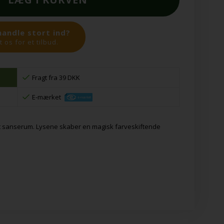
handle stort ind?
 os for et tilbud.
Fragt fra 39 DKK
E-mærket
vert sanserum. Lysene skaber en magisk farveskiftende