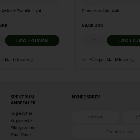
 lyskilde Twinkle Light
Dimsehandske 4stk
 DKK
68,00 DKK
r, klar til levering
På lager, klar til levering
SPEKTRUM
NYHEDSBREV
ANBEFALER
Kugledyner
Kugleveste
Piktogrammer
Time Timer