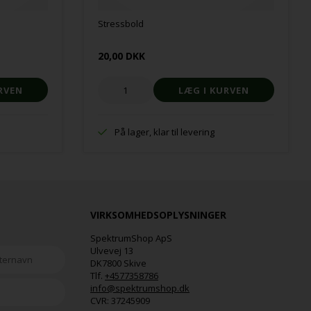
Stressbold
20,00 DKK
På lager, klar til levering
VIRKSOMHEDSOPLYSNINGER
SpektrumShop ApS
Ulvevej 13
DK7800 Skive
Tlf.
+4577358786
info@spektrumshop.dk
CVR:
37245909