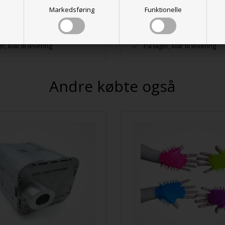
Markedsføring
Funktionelle
r, klar til levering
På lager, klar til levering
Andre købte også