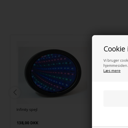
Cookie 
Vi bruger cooki
hjemmesiden. 
Læs mere
Infinity spejl
Lampe va
138,00 DKK
1.014,00