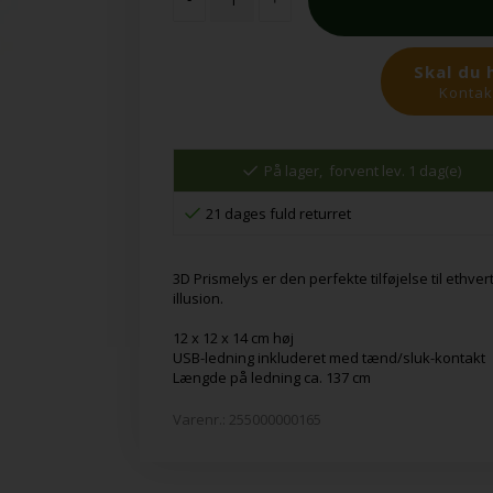
Skal du 
Kontakt
På lager,
forvent lev. 1 dag(e)
21 dages fuld returret
3D Prismelys er den perfekte tilføjelse til eth
illusion.
12 x 12 x 14 cm høj
USB-ledning inkluderet med tænd/sluk-kontakt
Længde på ledning ca. 137 cm
Varenr.:
255000000165