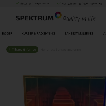
Returret
Hurtig levering
21 dages returret
Dag til dag levering
BØGER
KURSER & RÅDGIVNING
SANSESTIMULERING
VI
Tilbage til forrige
Her er du:
Sansestimulering