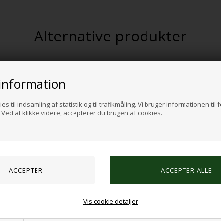
Alternative produkter
information
es til indsamling af statistik og til trafikmåling. Vi bruger informationen til 
Ved at klikke videre, accepterer du brugen af cookies.
ndmænd 70cm
Regnbue projektor
Vis cookie detaljer
 DKK
140,00 DKK