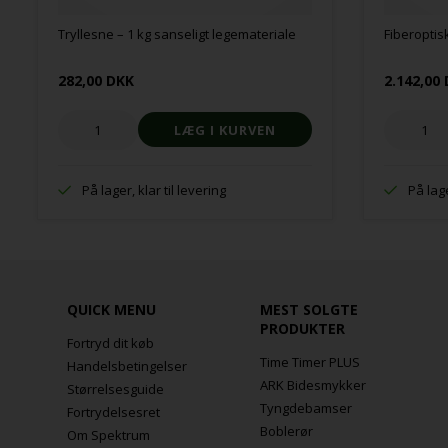
Tryllesne – 1 kg sanseligt legemateriale
Fiberoptisk
282,00 DKK
2.142,00
På lager, klar til levering
På lage
QUICK MENU
MEST SOLGTE
PRODUKTER
Fortryd dit køb
Time Timer PLUS
Handelsbetingelser
ARK Bidesmykker
Størrelsesguide
Tyngdebamser
Fortrydelsesret
Boblerør
Om Spektrum