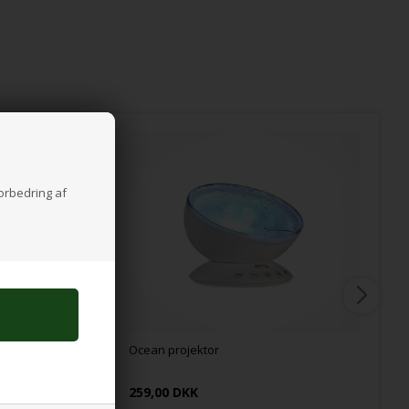
forbedring af
Ocean projektor
259,00 DKK