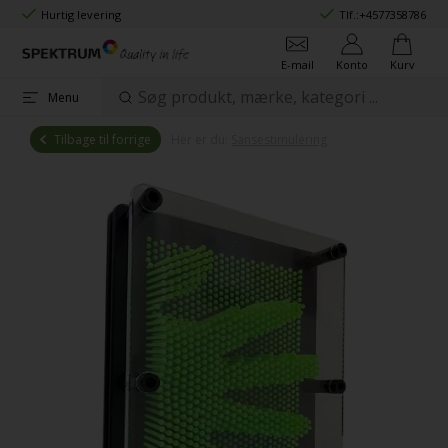
Hurtig levering
Tlf.:
+4577358786
E-mail
Konto
Kurv
Menu
Tilbage til forrige
Her er du:
Sansestimulering