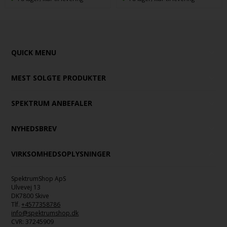
QUICK MENU
MEST SOLGTE PRODUKTER
SPEKTRUM ANBEFALER
NYHEDSBREV
VIRKSOMHEDSOPLYSNINGER
SpektrumShop ApS
Ulvevej 13
DK7800 Skive
Tlf.
+4577358786
info@spektrumshop.dk
CVR:
37245909