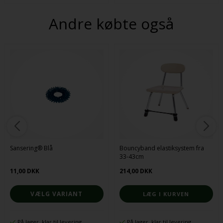
Andre købte også
Sansering® Blå
Bouncyband elastiksystem fra
33-43cm
11,00 DKK
214,00 DKK
VÆLG VARIANT
På lager, klar til levering
På lager, klar til levering