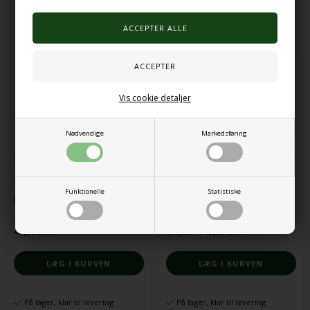
Alternative produkter
Vis cookie detaljer
Nødvendige
Markedsføring
Funktionelle
Statistiske
Pipette, stor
Anti-stress bolde med glimmer –
sæt med 6 stk.
40,00 DKK
179,00
143,20
DKK
På lager, klar til levering
På lager, klar til levering