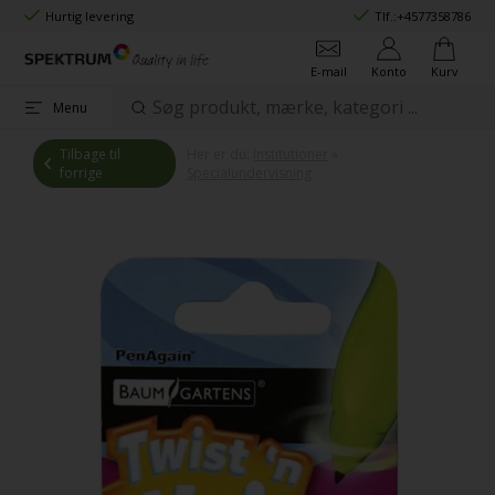
Hurtig levering
Tlf.:
+4577358786
E-mail
Konto
Kurv
Menu
Tilbage til
Her er du:
Institutioner
»
forrige
Specialundervisning