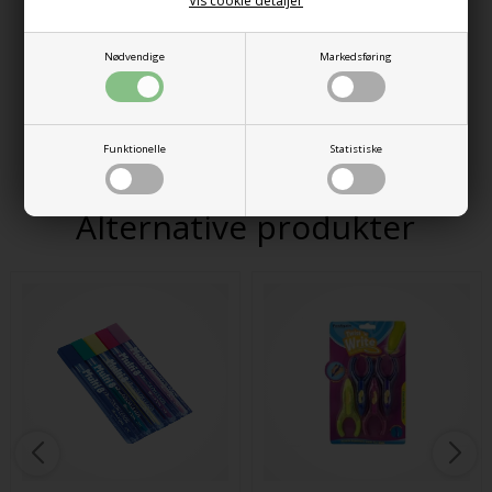
Vis cookie detaljer
Penagain kaldes også raketblyant.
Kan også bruges af voksne med gigt, blodpropper, hjerneskade
Nødvendige
Markedsføring
osv.
Stifterne kan skiftes. Str. 2,0
Varenr.:
310610004
Funktionelle
Statistiske
Alternative produkter