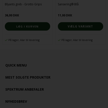
Blyants greb - Grotto Grips
Sansering® Blå
36,00 DKK
11,00 DKK
VÆLG VARIANT
På lager, klar til levering
På lager, klar til levering
QUICK MENU
MEST SOLGTE PRODUKTER
SPEKTRUM ANBEFALER
NYHEDSBREV