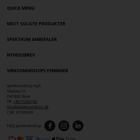
QUICK MENU
MEST SOLGTE PRODUKTER
SPEKTRUM ANBEFALER
NYHEDSBREV
VIRKSOMHEDSOPLYSNINGER
SpektrumShop ApS
Ulvevej 13
DK7800 Skive
Tlf.
+4577358786
info@spektrumshop.dk
CVR:
37245909
Følg Spektrumshop