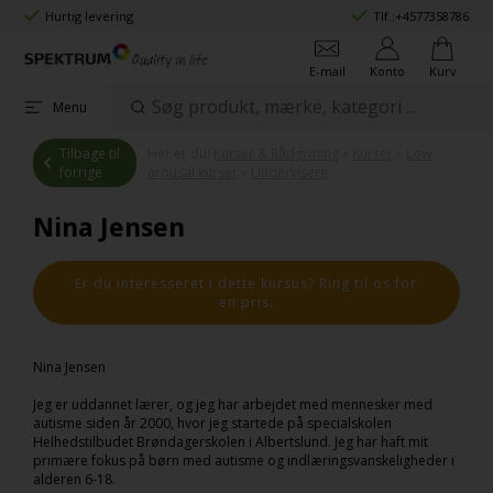
Hurtig levering
Tlf.:
+4577358786
E-mail
Konto
Kurv
Menu
Tilbage til
Her er du:
Kurser & Rådgivning
»
Kurser
»
Low
forrige
arousal kurser
»
Undervisere
Nina Jensen
Er du interesseret i dette kursus? Ring til os for
en pris.
Nina Jensen
Jeg er uddannet lærer, og jeg har arbejdet med mennesker med
autisme siden år 2000, hvor jeg startede på specialskolen
Helhedstilbudet Brøndagerskolen i Albertslund. Jeg har haft mit
primære fokus på børn med autisme og indlæringsvanskeligheder i
alderen 6-18.