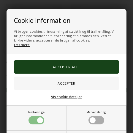
Cookie information
Vi bruger cookies til indsamling af statistik og til trafikmåling. Vi
bruger informationen til forbedring af hjemmesiden. Ved at
klikke videre, accepterer du brugen af cookies.
Læs mere
Sansering® Blå
Sansering® Sølvfarvet
11,00 DKK
11,00 DKK
VÆLG VARIANT
VÆLG VARIANT
Vis cookie detaljer
På lager, klar til levering
På lager, klar til levering
Nødvendige
Markedsføring
Andre købte også