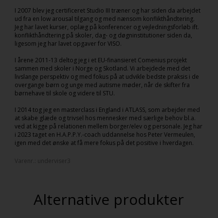
I 2007 blev jeg certificeret Studio III træner og har siden da arbejdet
ud fra en low arousal tilgang og med nænsom konflikthåndtering.
Jeg har lavet kurser, oplæg på konferencer og vejledningsforløb ift.
konflikthåndtering på skoler, dag- og døgninstitutioner siden da,
ligesom jeg har lavet opgaver for VISO.
I årene 2011-13 deltog jeg i et EU-finansieret Comenius projekt
sammen med skoler i Norge og Skotland. Vi arbejdede med det
livslange perspektiv og med fokus på at udvikle bedste praksis i de
overgange børn og unge med autisme møder, når de skifter fra
børnehave til skole og videre til STU.
I 2014 tog jeg en masterclass i England i ATLASS, som arbejder med
at skabe glæde og trivsel hos mennesker med særlige behov bl.a.
ved at kigge på relationen mellem borger/elev og personale. Jeg har
i 2023 taget en H.A.P.P.Y.-coach uddannelse hos Peter Vermeulen,
igen med det ønske at få mere fokus på det positive i hverdagen.
Varenr.:
underviser3
Alternative produkter