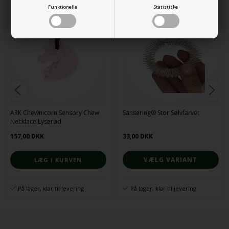
Funktionelle
Statistiske
ARK Chewnicorn Sensory Chew
Sansering® Stor Sølvfarvet
Necklace Lyserød
157,00 DKK
33,00 DKK
VÆLG VARIANT
På lager, klar til levering
På lager, klar til levering