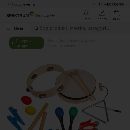
Hurtig levering
Tlf.:
+4577358786
E-mail
Konto
Kurv
Menu
Tilbage til
Her er du:
Temaer
»
Legetøj
»
forrige
Musikinstrumenter