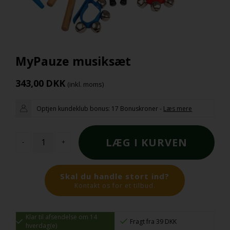
MyPauze musiksæt
343,00
DKK
(inkl. moms)
Optjen kundeklub bonus:
17 Bonuskroner
-
Læs mere
-
+
Skal du handle stort ind?
Kontakt os for et tilbud.
Klar til afsendelse om 14
Fragt fra 39 DKK
hverdag(e)