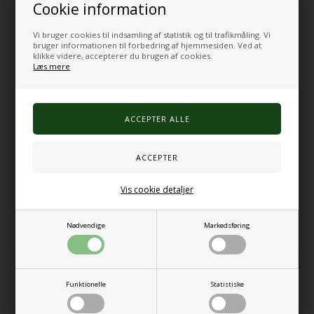
Cookie information
1 tamburin med 4 bjælder
1 tromme
2 trommestikker
Vi bruger cookies til indsamling af statistik og til trafikmåling. Vi
1 opbevaringstaske
bruger informationen til forbedring af hjemmesiden. Ved at
klikke videre, accepterer du brugen af cookies.
Læs mere
Produktdetaljer:
Komplet musiksæt med 16 instrumenter
Velegnet til rytme, lyd og musikalsk leg
Understøtter samarbejde, motorik og koncentration
Leveres med opbevaringstaske
Materialer: ABS, FSC® 100% træ, nylon, metal, stål og tekstil
Varenr.:
1064
Vis cookie detaljer
Alternative produkter
Nødvendige
Markedsføring
Funktionelle
Statistiske