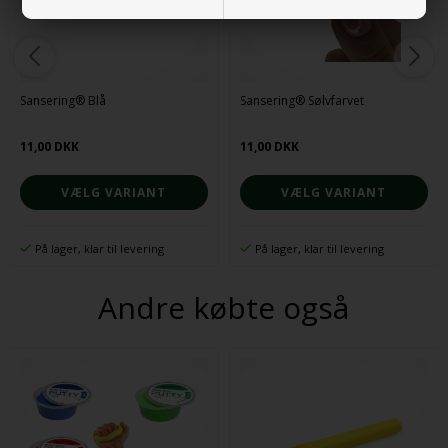
Sansering® Blå
Sansering® Sølvfarvet
11,00 DKK
11,00 DKK
VÆLG VARIANT
VÆLG VARIANT
På lager, klar til levering
På lager, klar til levering
Andre købte også