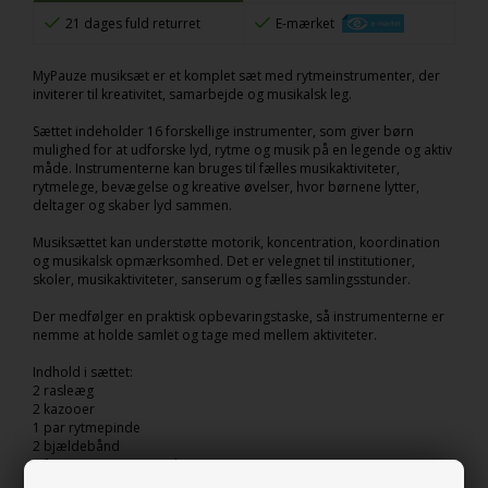
21 dages fuld returret
E-mærket
MyPauze musiksæt er et komplet sæt med rytmeinstrumenter, der
inviterer til kreativitet, samarbejde og musikalsk leg.
Sættet indeholder 16 forskellige instrumenter, som giver børn
mulighed for at udforske lyd, rytme og musik på en legende og aktiv
måde. Instrumenterne kan bruges til fælles musikaktiviteter,
rytmelege, bevægelse og kreative øvelser, hvor børnene lytter,
deltager og skaber lyd sammen.
Musiksættet kan understøtte motorik, koncentration, koordination
og musikalsk opmærksomhed. Det er velegnet til institutioner,
skoler, musikaktiviteter, sanserum og fælles samlingsstunder.
Der medfølger en praktisk opbevaringstaske, så instrumenterne er
nemme at holde samlet og tage med mellem aktiviteter.
Indhold i sættet:
2 rasleæg
2 kazooer
1 par rytmepinde
2 bjældebånd
2 farverige maracas i plast
1 triangel