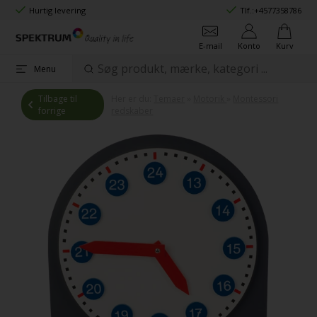
Hurtig levering
Tlf.:
+4577358786
E-mail
Konto
Kurv
Menu
Tilbage til
Her er du:
Temaer
»
Motorik
»
Montessori
forrige
redskaber