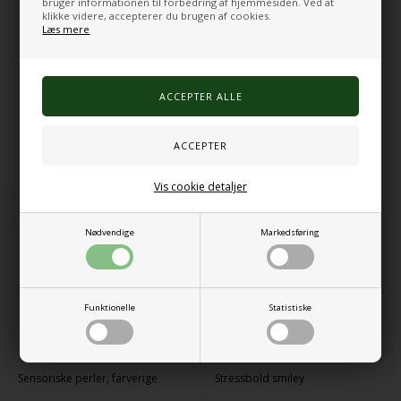
bruger informationen til forbedring af hjemmesiden. Ved at
Indhold: 6 farvetavler (3 farvepar) i rød, gul og blå
klikke videre, accepterer du brugen af cookies.
Materiale: Bøgetræ, krydsfiner
Læs mere
Mål: Tavler: 7 x 2,5 x 1 cm – Æske: ca. 9,4 x 9,4 x 4,8 cm
Aldersanbefaling: Fra 3 år
Varenr.:
320000068
Alternative produkter
Vis cookie detaljer
Nødvendige
Markedsføring
Funktionelle
Statistiske
Sensoriske perler, farverige
Stressbold smiley