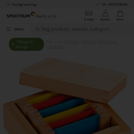
Hurtig levering
Tlf.:
+4577358786
E-mail
Konto
Kurv
Menu
Tilbage til
Her er du:
Temaer
»
Motorik
»
Montessori
forrige
redskaber