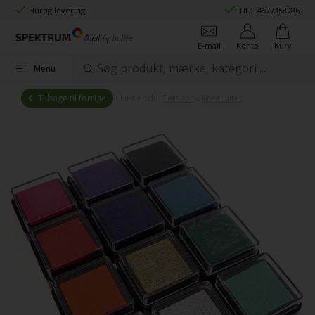
Hurtig levering
Tlf.:
+4577358786
E-mail
Konto
Kurv
Menu
Tilbage til forrige
Her er du:
Temaer
»
Kreativitet