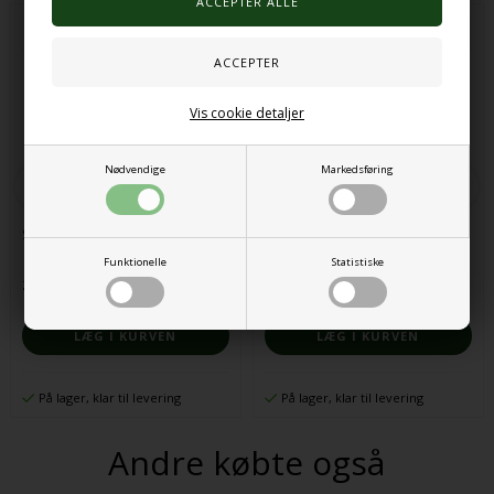
Vis cookie detaljer
Nødvendige
Markedsføring
Strikke-gaffel
Væveramme, stor
Funktionelle
Statistiske
23,00 DKK
166,00 DKK
På lager, klar til levering
På lager, klar til levering
Andre købte også