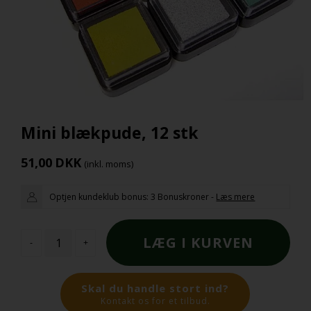
Mini blækpude, 12 stk
51,00
DKK
(inkl. moms)
Optjen kundeklub bonus:
3 Bonuskroner
-
Læs mere
-
+
Skal du handle stort ind?
Kontakt os for et tilbud.