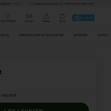
ustpilot
E-mærket webshop
★★★★★
Din sikkerhed for en god handel
+4577358786
E-mail
Konto
Kurv
BLOG
ANMELDELSER AF PRODUKTER
NYHEDER
OUTLET
t
-
Læs mere