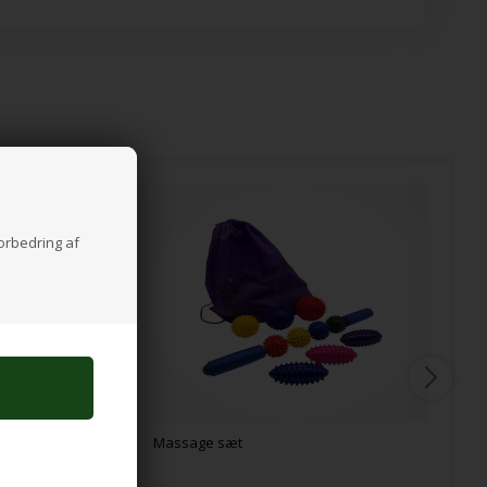
forbedring af
Massage sæt