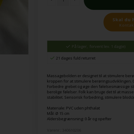
Skal du 
Kontakt
På lager,
forvent lev. 1 dag(e)
21 dages fuld returret
Massagebolden er designet til at stimulere be
kroppen for at stimulere berøringsudviklingen. 
Forbedre grebet og øge den følelsesmæssige sta
berolige følelser. Folk kan bruge det til at ma
stabilitet. Sensorisk forbedring, stimulere blodc
Materiale: PVC uden phthalat
Mål: Ø 15 cm
Aldersbegrænsning: 0 år og opefter
Varenr.:
340610206