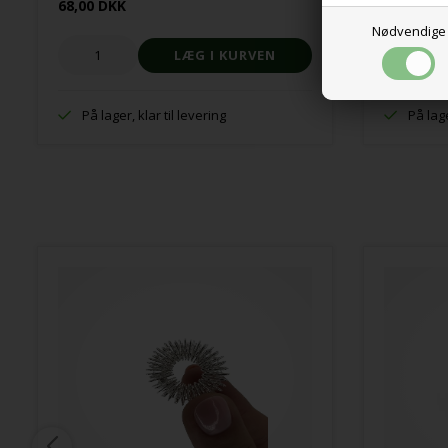
68,00 DKK
18,75 DK
Nødvendige
På lager, klar til levering
På lage