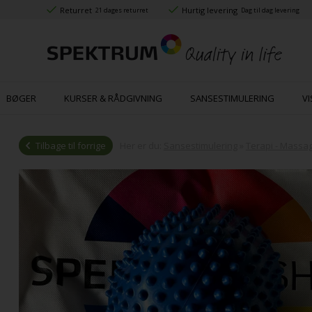
Returret
Hurtig levering
21 dages returret
Dag til dag levering
BØGER
KURSER & RÅDGIVNING
SANSESTIMULERING
VI
Tilbage til forrige
Her er du:
Sansestimulering
»
Terapi - Massa