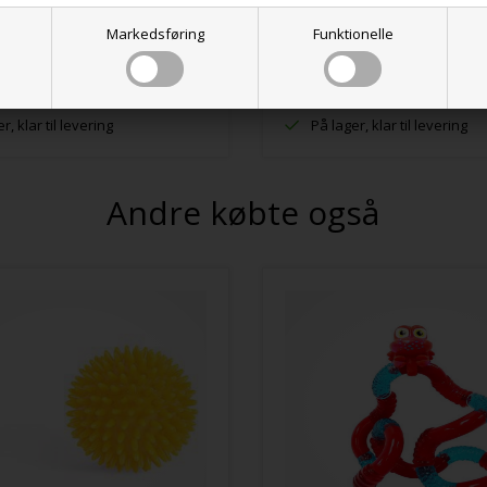
K
115,00 DKK
Markedsføring
Funktionelle
r, klar til levering
På lager, klar til levering
Andre købte også