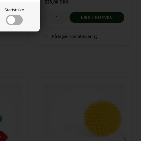
225,00 DKK
Statistiske
På lager, klar til levering