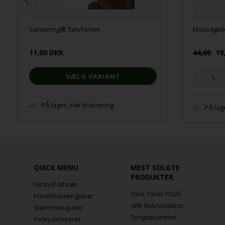
Sansering® Sølvfarvet
Massagebol
11,00 DKK
44,00
19
VÆLG VARIANT
På lager, klar til levering
På lage
QUICK MENU
MEST SOLGTE
PRODUKTER
Fortryd dit køb
Time Timer PLUS
Handelsbetingelser
ARK Bidesmykker
Størrelsesguide
Tyngdebamser
Fortrydelsesret