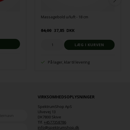
Massagebold u/luft - 18 cm
84,00
37,85
DKK
På lager, klar til levering
VIRKSOMHEDSOPLYSNINGER
SpektrumShop ApS
Ulvevej 13
DK7800 Skive
Tlf.
+4577358786
info@spektrumshop.dk