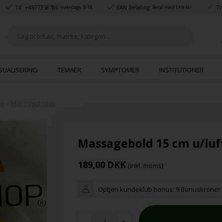
Tlf.:
+4577358786
EAN Betaling
Tr
Hverdage: 8-16
Betal med EAN-Nr.
SUALISERING
TEMAER
SYMPTOMER
INSTITUTIONER
ge
»
Massagebolde
Massagebold 15 cm u/luf
189,00
DKK
(inkl. moms)
Optjen kundeklub bonus:
9 Bonuskroner
-
+