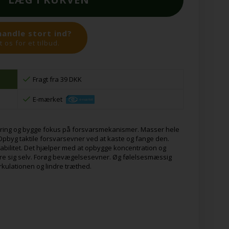
handle stort ind?
 os for et tilbud.
Fragt fra 39 DKK
E-mærket
røring og bygge fokus på forsvarsmekanismer. Masser hele
Opbyg taktile forsvarsevner ved at kaste og fange den.
bilitet. Det hjælper med at opbygge koncentration og
ssere sig selv. Forøg bevægelsesevner. Øg følelsesmæssig
irkulationen og lindre træthed.