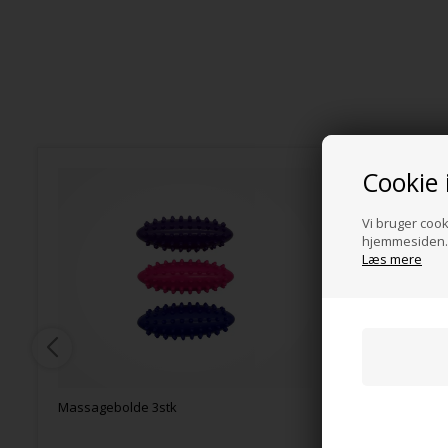
Cookie 
Vi bruger cooki
hjemmesiden. 
Læs mere
Massagebolde 3stk
Fast mass