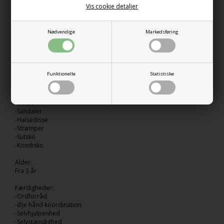
-Gummistøvler
Vis cookie detaljer
-Termojakke
-Termobukser
-Hue
Nødvendige
Markedsføring
-Flyverdragt
-Handsker
-Vinterstøvler
-Solhat
-T-shirt
Funktionelle
Statistiske
-Shorts
-Langærmet bluse
-Jakke
-Bukser
-Sandaler
-Halsedisse
-Strømper
-Sutsko
-Kondisko
Alder:
Fra 3 år
Færdigheder:
-Ordforråd
-Øje hånd koordination
-Selvhjulpenhed
-Selvstændighed