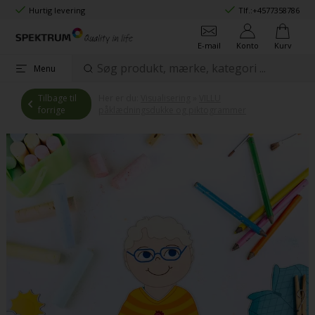
Hurtig levering
Tlf.:
+4577358786
E-mail
Konto
Kurv
Menu
Tilbage til
Her er du:
Visualisering
»
VILLU
forrige
påklædningsdukke og piktogrammer