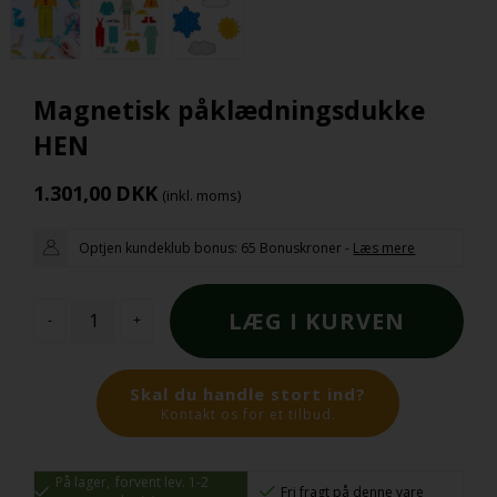
Magnetisk påklædningsdukke
HEN
1.301,00
DKK
(inkl. moms)
Optjen kundeklub bonus:
65 Bonuskroner
-
Læs mere
-
+
Skal du handle stort ind?
Kontakt os for et tilbud.
På lager,
forvent lev. 1-2
Fri fragt på denne vare