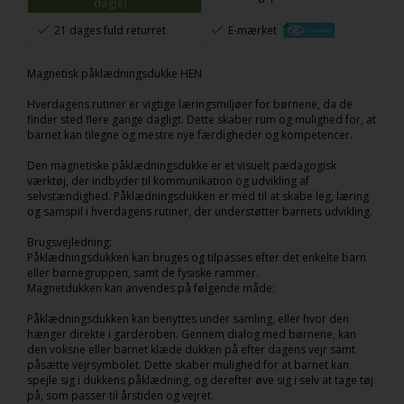
dag(e)
21 dages fuld returret
E-mærket
Magnetisk påklædningsdukke HEN
Hverdagens rutiner er vigtige læringsmiljøer for børnene, da de
finder sted flere gange dagligt. Dette skaber rum og mulighed for, at
barnet kan tilegne og mestre nye færdigheder og kompetencer.
Den magnetiske påklædningsdukke er et visuelt pædagogisk
værktøj, der indbyder til kommunikation og udvikling af
selvstændighed. Påklædningsdukken er med til at skabe leg, læring
og samspil i hverdagens rutiner, der understøtter barnets udvikling.
Brugsvejledning:
Påklædningsdukken kan bruges og tilpasses efter det enkelte barn
eller børnegruppen, samt de fysiske rammer.
Magnetdukken kan anvendes på følgende måde:
Påklædningsdukken kan benyttes under samling, eller hvor den
hænger direkte i garderoben. Gennem dialog med børnene, kan
den voksne eller barnet klæde dukken på efter dagens vejr samt
påsætte vejrsymbolet. Dette skaber mulighed for at barnet kan
spejle sig i dukkens påklædning, og derefter øve sig i selv at tage tøj
på, som passer til årstiden og vejret.