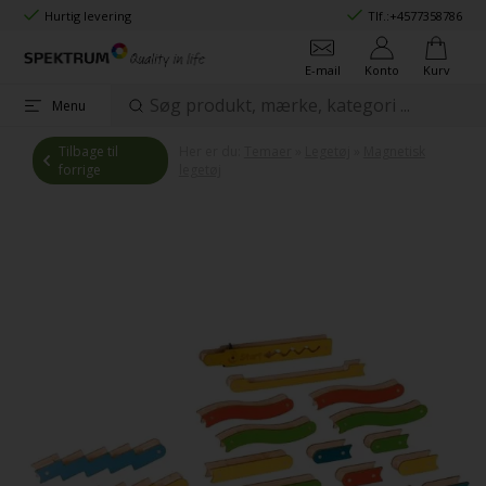
Hurtig levering
Tlf.:
+4577358786
E-mail
Konto
Kurv
Menu
Tilbage til
Her er du:
Temaer
»
Legetøj
»
Magnetisk
forrige
legetøj