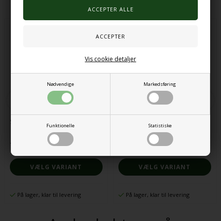
Vis cookie detaljer
Nødvendige
Markedsføring
Sansering® Blå
Sansering® Sølvfarvet
Funktionelle
Statistiske
11,00 DKK
11,00 DKK
VÆLG VARIANT
VÆLG VARIANT
På lager, klar til levering
På lager, klar til levering