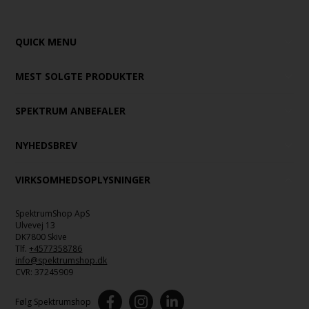
QUICK MENU
MEST SOLGTE PRODUKTER
SPEKTRUM ANBEFALER
NYHEDSBREV
VIRKSOMHEDSOPLYSNINGER
SpektrumShop ApS
Ulvevej 13
DK7800 Skive
Tlf.
+4577358786
info@spektrumshop.dk
CVR:
37245909
Følg Spektrumshop