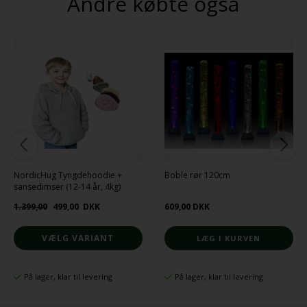
Andre købte også
NordicHug Tyngdehoodie +
Boble rør 120cm
sansedimser (12-14 år, 4kg)
1.399,00
499,00
DKK
609,00 DKK
VÆLG VARIANT
På lager, klar til levering
På lager, klar til levering