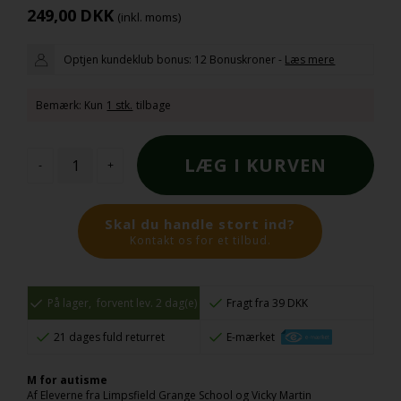
249,00
DKK
(inkl. moms)
Optjen kundeklub bonus:
12 Bonuskroner
-
Læs mere
Bemærk: Kun
1 stk.
tilbage
-
+
Skal du handle stort ind?
Kontakt os for et tilbud.
På lager,
forvent lev. 2 dag(e)
Fragt fra 39 DKK
21 dages fuld returret
E-mærket
M for autisme
Af Eleverne fra Limpsfield Grange School og Vicky Martin