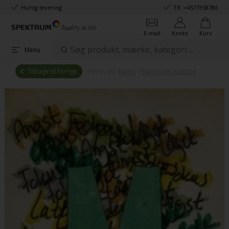
Hurtig levering
Tlf.:
+4577358786
E-mail
Konto
Kurv
Menu
Tilbage til forrige
Her er du:
Bøger
»
Bøger om Autisme