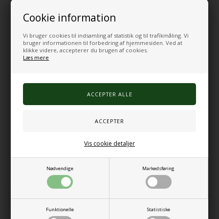
undervisningsmaterialer.
Cookie information
Den kan nemt foldes sammen efter brug og opbevares
pladsbesparende.
Vi bruger cookies til indsamling af statistik og til trafikmåling. Vi
bruger informationen til forbedring af hjemmesiden. Ved at
Produktdetaljer:
klikke videre, accepterer du brugen af cookies.
Lydabsorberende bordskærm fra MyPauze
Læs mere
Lille model
Skaber en afgrænset arbejdsplads
Med opbevaringslommer, penneholdere og elastikker
Kan foldes sammen og hænges op
Materiale: 100 % polyester
OEKO-TEX® STANDARD 100 certificeret
Mål: 50 x (35 x 3) cm
Varenr.:
1011
Vis cookie detaljer
Alternative produkter
Nødvendige
Markedsføring
Funktionelle
Statistiske