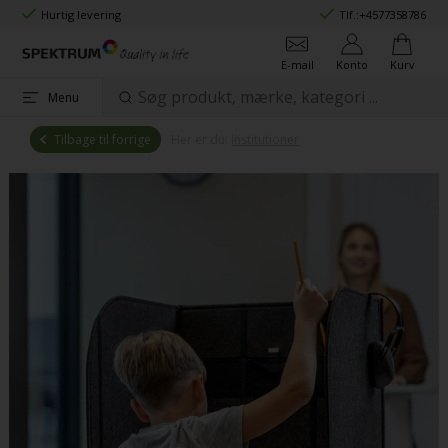
Hurtig levering
Tlf.:
+4577358786
E-mail
Konto
Kurv
Menu
Tilbage til forrige
Her er du:
Institutioner