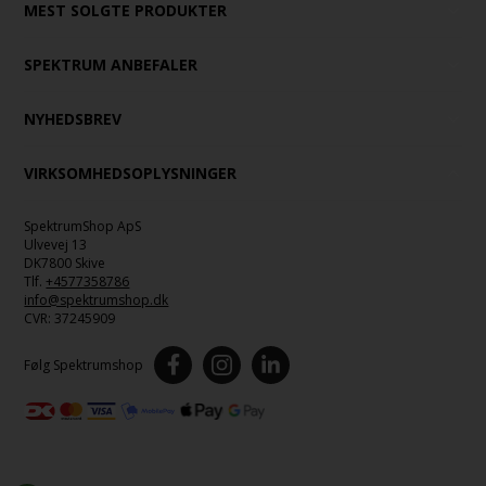
MEST SOLGTE PRODUKTER
SPEKTRUM ANBEFALER
NYHEDSBREV
VIRKSOMHEDSOPLYSNINGER
SpektrumShop ApS
Ulvevej 13
DK7800 Skive
Tlf.
+4577358786
info@spektrumshop.dk
CVR:
37245909
Følg Spektrumshop