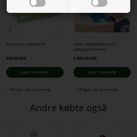
Pictogram essential kit
Visuel afskærmning med
piktogram lommer
699,00 DKK
1.060,00 DKK
På lager, klar til levering
På lager, klar til levering
Andre købte også