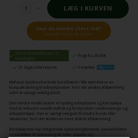
-
+
Skal du handle stort ind?
Kontakt os for et tilbud.
Klar til afsendelse om 14
Fragt fra 39 DKK
hverdag(e)
21 dages fuld returret
E-mærket
MyPauze lydabsorberende bordskærm i lille størrelse er en
kompakt løsning til arbejdspladser, hvor der ønskes afskærmning
uden at optage unødig plads.
Den mindre model skaber en tydelig arbejdszone og kan hjælpe
med at reducere visuelle indtryk og forstyrrelser i undervisnings- og
arbejdsmiljøer. Den er særligt velegnet til mindre borde eller
situationer, hvor der ønskes en mere diskret afskærmning.
Bordskærmen har integrerede opbevaringslommer, penneholdere
og elastikker til opbevaring af noter, papirer og