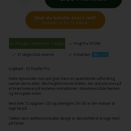
Skal du handle stort ind?
Kontakt os for et tilbud.
På lager,
forvent lev. 1 dag(e)
Fragt fra 39 DKK
21 dages fuld returret
E-mærket
Logikspil - IQ Puzzler Pro
Dette dynamiske mini-spil giver børn en spændende udfordring,
uanset deres alder. Med kugleformede brikker, der skal placeres på
et bræt baseret på kortenes instruktioner, stimuleres både hjernen
og de logiske evner.
Med hele 72 opgaver i 2D og yderligere 29 i 3D er der masser at
tage fat på.
Takket være spillets kompakte design er det perfekt til at tage med
på farten.