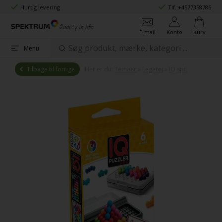
Hurtig levering
Tlf.:
+4577358786
E-mail
Konto
Kurv
Menu
Tilbage til forrige
Her er du:
Temaer
»
Legetøj
»
IQ spil