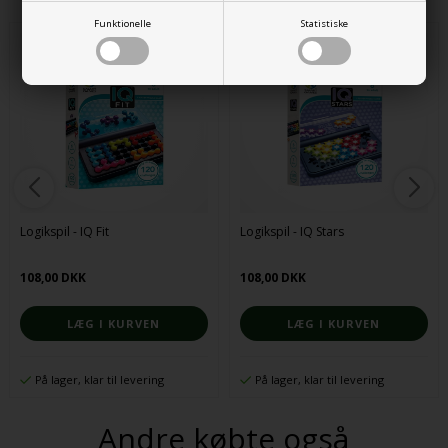
Funktionelle
Statistiske
Logikspil - IQ Fit
Logikspil - IQ Stars
108,00 DKK
108,00 DKK
På lager, klar til levering
På lager, klar til levering
Andre købte også