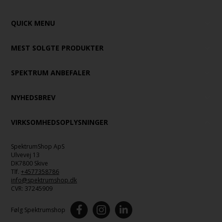
QUICK MENU
MEST SOLGTE PRODUKTER
SPEKTRUM ANBEFALER
NYHEDSBREV
VIRKSOMHEDSOPLYSNINGER
SpektrumShop ApS
Ulvevej 13
DK7800 Skive
Tlf.
+4577358786
info@spektrumshop.dk
CVR:
37245909
Følg Spektrumshop