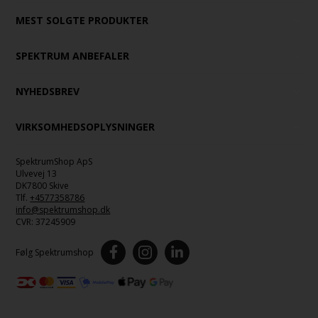
MEST SOLGTE PRODUKTER
SPEKTRUM ANBEFALER
NYHEDSBREV
VIRKSOMHEDSOPLYSNINGER
SpektrumShop ApS
Ulvevej 13
DK7800 Skive
Tlf.
+4577358786
info@spektrumshop.dk
CVR:
37245909
Følg Spektrumshop