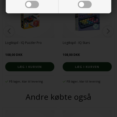
Logikspil - IQ Puzzler Pro
Logikspil - IQ Stars
108,00 DKK
108,00 DKK
På lager, klar til levering
På lager, klar til levering
Andre købte også