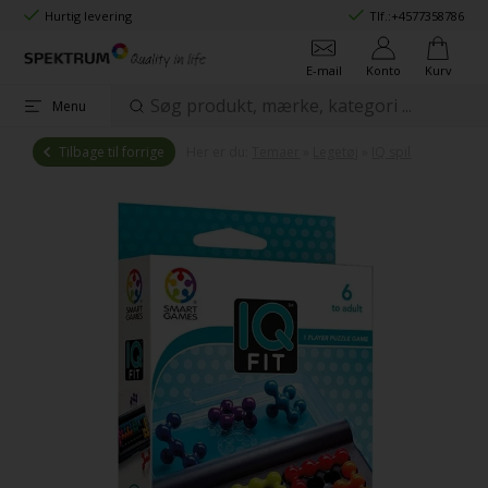
Hurtig levering
Tlf.:
+4577358786
E-mail
Konto
Kurv
Menu
Tilbage til forrige
Her er du:
Temaer
»
Legetøj
»
IQ spil