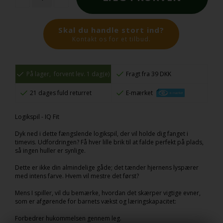
Skal du handle stort ind?
Kontakt os for et tilbud.
På lager,
forvent lev. 1 dag(e)
Fragt fra 39 DKK
21 dages fuld returret
E-mærket
Logikspil - IQ Fit
Dyk ned i dette fængslende logikspil, der vil holde dig fanget i
timevis. Udfordringen? Få hver lille brik til at falde perfekt på plads,
så ingen huller er synlige.
Dette er ikke din almindelige gåde; det tænder hjernens lyspærer
med intens farve. Hvem vil mestre det først?
Mens I spiller, vil du bemærke, hvordan det skærper vigtige evner,
som er afgørende for barnets vækst og læringskapacitet:
Forbedrer hukommelsen gennem leg.