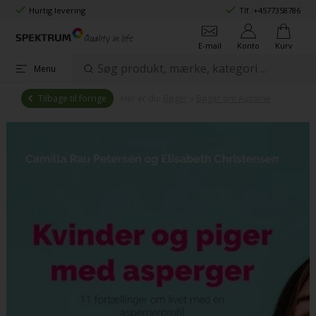
Hurtig levering
Tlf.:
+4577358786
E-mail
Konto
Kurv
Menu
Tilbage til forrige
Her er du:
Bøger
»
Bøger om Autisme