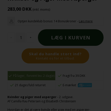
283,00
DKK
(inkl. moms)
Optjen kundeklub bonus:
14 Bonuskroner
-
Læs mere
-
+
Skal du handle stort ind?
Kontakt os for et tilbud.
På lager,
forvent lev. 2 dag(e)
Fragt fra 39 DKK
21 dages fuld returret
E-mærket
Kvinder og piger med asperger
- 2. udgave.
Af Camilla Rau Petersen og Elisabeth Christensen
Hvordan er det at være kvinde eller pige med en asperger-