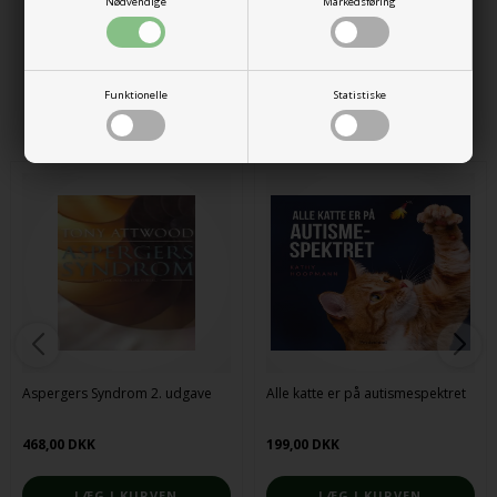
Nødvendige
Markedsføring
Varenr.:
900110023
Funktionelle
Statistiske
Alternative produkter
Aspergers Syndrom 2. udgave
Alle katte er på autismespektret
468,00 DKK
199,00 DKK