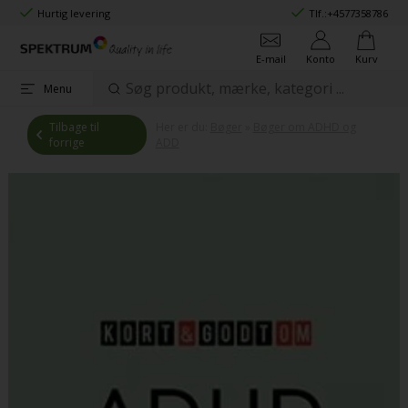
Hurtig levering
Tlf.:
+4577358786
E-mail
Konto
Kurv
Menu
Tilbage til
Her er du:
Bøger
»
Bøger om ADHD og
forrige
ADD