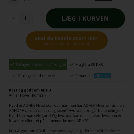
-
+
Skal du handle stort ind?
Kontakt os for et tilbud.
På lager,
forvent lev. 1 dag(e)
Fragt fra 39 DKK
21 dages fuld returret
E-mærket
Kort og godt om ADHD
Af Per Hove Thomsen
Hvad er ADHD? Hvad sker der, når man har ADHD? Hvorfor får man
ADHD? Hvordan stilles diagnosen? Hvordan foregår behandlingen?
Hvad kan man selv gøre? Og hvordan kan man hjælpe, hvis man er
forældre eller tæt på et menneske med ADHD?
Kort & godt om ADHD henvender sig til dig, der har ADHD eller er