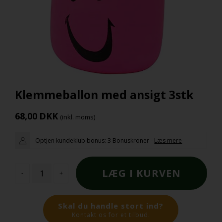
Klemmeballon med ansigt 3stk
68,00
DKK
(inkl. moms)
Optjen kundeklub bonus:
3 Bonuskroner
-
Læs mere
-
+
Skal du handle stort ind?
Kontakt os for et tilbud.