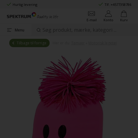
Hurtig levering
Tlf.:
+4577358786
E-mail
Konto
Kurv
Menu
Tilbage til forrige
Her er du:
Temaer
»
Motorisk legetøj