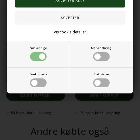
Vis cookie detaljer
Nødvendige
Markedsføring
Tynde massageruller - sæt med
Pedal Walker med håndtag
2
Funktionelle
Statistiske
62,00
27,50
DKK
683,00
306,25
DKK
På lager, klar til levering
På lager, klar til levering
Andre købte også