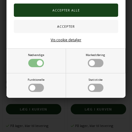
Alternative produkter
Vis cookie detaljer
Nødvendige
Markedsføring
Funktionelle
Statistiske
Kæmpe blank stempelpude,
Strikke-gaffel
rektangel
36,00 DKK
23,00 DKK
På lager, klar til levering
På lager, klar til levering