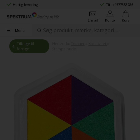
Hurtig levering
Tlf.:
+4577358786
E-mail
Konto
Kurv
Menu
Tilbage til
Her er du:
Temaer
»
Kreativitet
»
forrige
Stempelpude