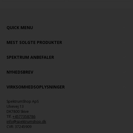
QUICK MENU
MEST SOLGTE PRODUKTER
SPEKTRUM ANBEFALER
NYHEDSBREV
VIRKSOMHEDSOPLYSNINGER
SpektrumShop ApS
Ulvevej 13
DK7800 Skive
Tlf.
+4577358786
info@spektrumshop.dk
CVR:
37245909