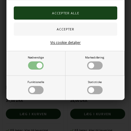
Alternative produkter
Vis cookie detaljer
Nødvendige
Markedsføring
Funktionelle
Statistiske
Julekugler i træ, sæt med 4
Stencil - jule motiver
31,00 DKK
28,00 DKK
På lager, klar til levering
På lager, klar til levering