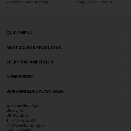
På lager, klar til levering
På lager, klar til levering
QUICK MENU
MEST SOLGTE PRODUKTER
SPEKTRUM ANBEFALER
NYHEDSBREV
VIRKSOMHEDSOPLYSNINGER
SpektrumShop ApS
Ulvevej 13
DK7800 Skive
Tlf.
+4577358786
info@spektrumshop.dk
CVR:
37245909