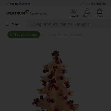
Hurtig levering
Tlf.:
+4577358786
E-mail
Konto
Kurv
Menu
Tilbage til forrige
Her er du:
Temaer
»
Højtider