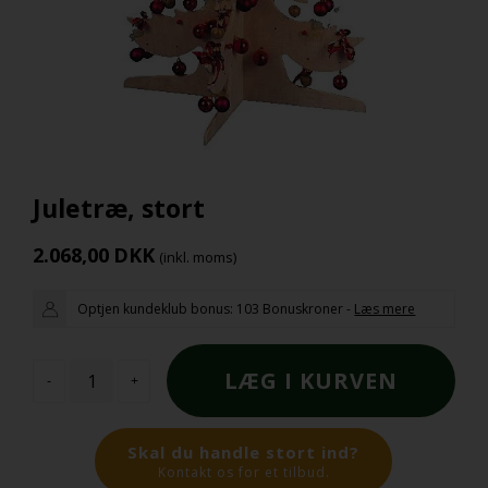
Juletræ, stort
2.068,00
DKK
(inkl. moms)
Optjen kundeklub bonus:
103 Bonuskroner
-
Læs mere
-
+
Skal du handle stort ind?
Kontakt os for et tilbud.