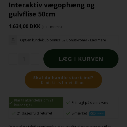
Interaktiv vægophæng og
gulvflise 50cm
1.634,00
DKK
(inkl. moms)
Optjen kundeklub bonus:
82 Bonuskroner
-
Læs mere
-
+
Skal du handle stort ind?
Kontakt os for et tilbud.
Klar til afsendelse om 21
Fri fragt på denne vare
hverdag(e)
21 dages fuld returret
E-mærket
En visuel og taktil lysoplevelse, der virkelig vil opmuntre dig til at