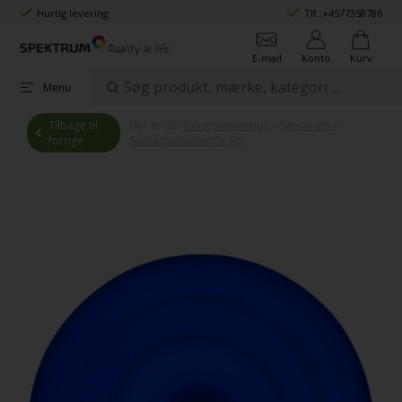
Hurtig levering
Tlf.:
+4577358786
E-mail
Konto
Kurv
Menu
Tilbage til
Her er du:
Sansestimulering
»
Sanserum
»
forrige
Sansestimulerende lys