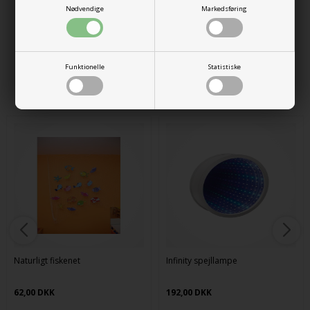
Materiale: plastik
Nødvendige
Markedsføring
Varenr.:
255000000662
Funktionelle
Statistiske
Alternative produkter
Naturligt fiskenet
Infinity spejllampe
62,00 DKK
192,00 DKK