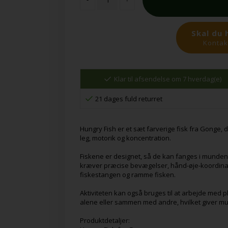
Skal du 
Kontakt
Klar til afsendelse om 7 hverdag(e)
21 dages fuld returret
Hungry Fish er et sæt farverige fisk fra Gonge,
leg, motorik og koncentration.
Fiskene er designet, så de kan fanges i munde
kræver præcise bevægelser, hånd-øje-koordina
fiskestangen og ramme fisken.
Aktiviteten kan også bruges til at arbejde med 
alene eller sammen med andre, hvilket giver muli
Produktdetaljer: