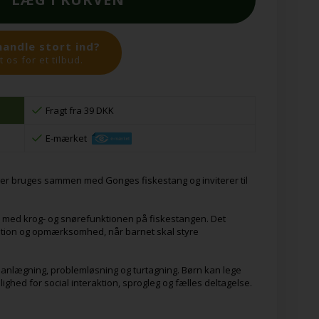
handle stort ind?
 os for et tilbud.
Fragt fra 39 DKK
E-mærket
 der bruges sammen med Gonges fiskestang og inviterer til
n med krog- og snørefunktionen på fiskestangen. Det
tion og opmærksomhed, når barnet skal styre
planlægning, problemløsning og turtagning. Børn kan lege
ghed for social interaktion, sprogleg og fælles deltagelse.