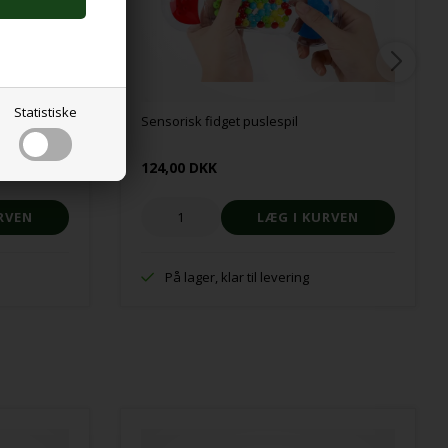
Statistiske
Sensorisk fidget puslespil
124,00 DKK
På lager, klar til levering