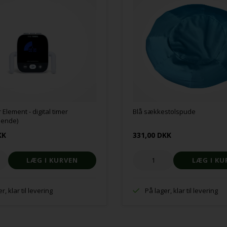
 Element - digital timer
Blå sækkestolspude
sende)
KK
331,00 DKK
r, klar til levering
På lager, klar til levering