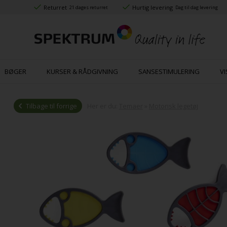
Returret
Hurtig levering
21 dages returret
Dag til dag levering
BØGER
KURSER & RÅDGIVNING
SANSESTIMULERING
VI
Tilbage til forrige
Her er du:
Temaer
»
Motorisk legetøj