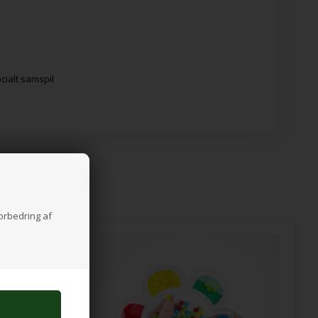
n
cialt samspil
forbedring af