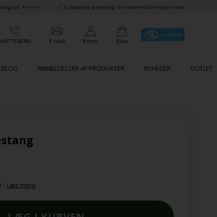
ustpilot
E-mærket webshop
★★★★★
Din sikkerhed for en god handel
+4577358786
E-mail
Konto
Kurv
BLOG
ANMELDELSER AF PRODUKTER
NYHEDER
OUTLET
kestang
r
-
Læs mere