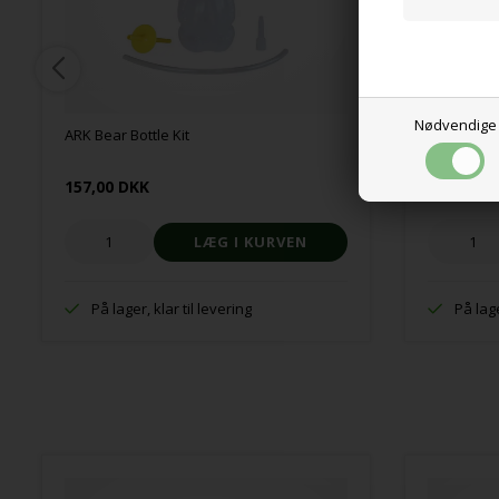
Nødvendige
ARK Bear Bottle Kit
Sensoriske
157,00 DKK
63,00 DK
På lager, klar til levering
På lage