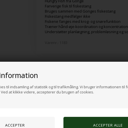
Hungry Fish fra Gonge
Farverige fisk til fiskestang
Bruges sammen med Gonges fiskestang
Fiskestang medfølger ikke
Fiskene fanges med krog- og snørefunktion
Træner hånd-øje-koordination og koncentratio
Understøtter planlægning, problemløsning og so
Varenr.:
1183
Alternative produkter
information
es til indsamling af statistik og til trafikmåling. Vi bruger informationen til 
Ved at klikke videre, accepterer du brugen af cookies.