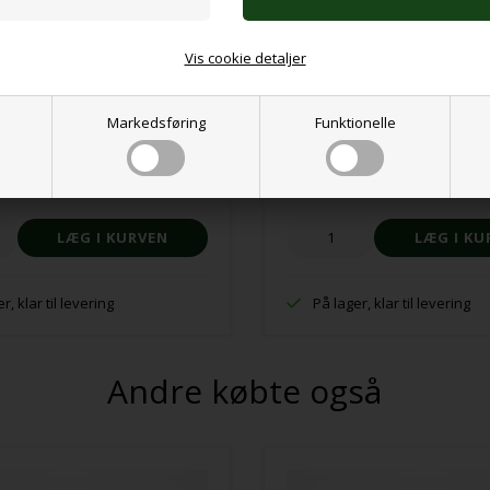
Vis cookie detaljer
Markedsføring
Funktionelle
 perler, farverige
Stressbold smiley
K
10,00 DKK
r, klar til levering
På lager, klar til levering
Andre købte også