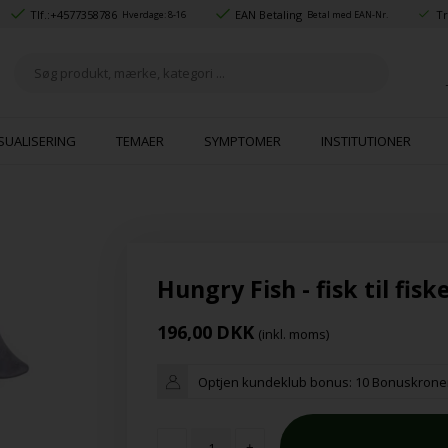
Tlf.:
+4577358786
EAN Betaling
Tr
Hverdage: 8-16
Betal med EAN-Nr.
SUALISERING
TEMAER
SYMPTOMER
INSTITUTIONER
Hungry Fish - fisk til fis
196,00
DKK
(inkl. moms)
Optjen kundeklub bonus:
10 Bonuskrone
-
+