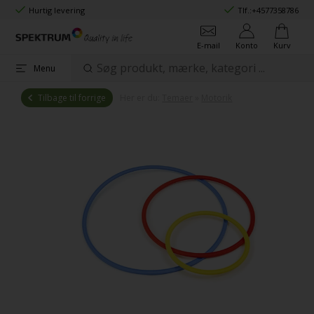
Hurtig levering
Tlf.:
+4577358786
E-mail
Konto
Kurv
Menu
Tilbage til forrige
Her er du:
Temaer
»
Motorik