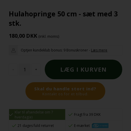
Hulahopringe 50 cm - sæt med 3
stk.
180,00
DKK
(inkl. moms)
Optjen kundeklub bonus:
9 Bonuskroner
-
Læs mere
-
+
Skal du handle stort ind?
Kontakt os for et tilbud.
Klar til afsendelse om 7
Fragt fra 39 DKK
hverdag(e)
21 dages fuld returret
E-mærket