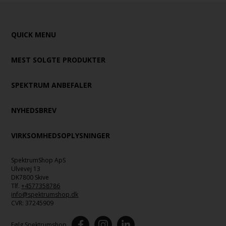
QUICK MENU
MEST SOLGTE PRODUKTER
SPEKTRUM ANBEFALER
NYHEDSBREV
VIRKSOMHEDSOPLYSNINGER
SpektrumShop ApS
Ulvevej 13
DK7800 Skive
Tlf.
+4577358786
info@spektrumshop.dk
CVR:
37245909
Følg Spektrumshop