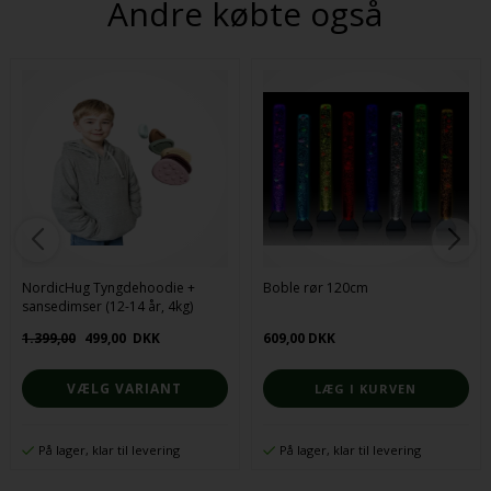
Andre købte også
NordicHug Tyngdehoodie +
Boble rør 120cm
sansedimser (12-14 år, 4kg)
1.399,00
499,00
DKK
609,00 DKK
VÆLG VARIANT
På lager, klar til levering
På lager, klar til levering