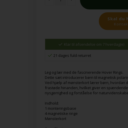
Skal du 
Kontakt
Klar til afsendelse om 7 hverdag(e)
21 dages fuld returret
Leg og lær med de fascinerende Hover Rings.
Dette sæt introducerer børn til magnetisk polari
Ved hjælp af mønsterkort lærer børn, hvordan de
frastøde hinanden, hvilket giver en spændende o
nysgerrighed og forståelse for naturvidenskabel
Indhold:
1 monteringsbase
4 magnetiske ringe
Mønsterkort