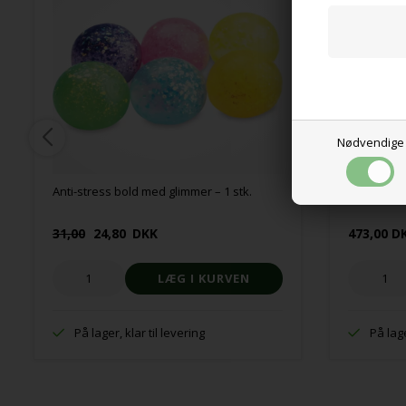
Nødvendige
Anti-stress bold med glimmer – 1 stk.
Fidgetkass
31,00
24,80
DKK
473,00 D
På lager, klar til levering
På lage