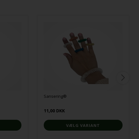
Sansering®
11,00 DKK
VÆLG VARIANT