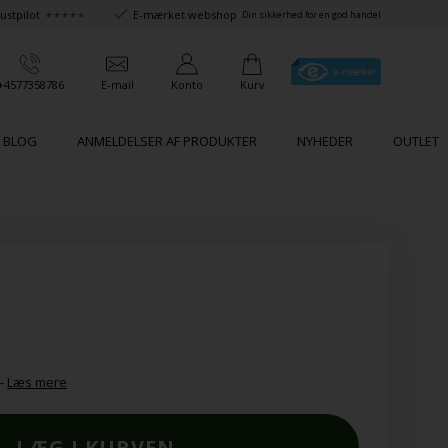
ustpilot
E-mærket webshop
★★★★★
Din sikkerhed for en god handel
+4577358786
E-mail
Konto
Kurv
BLOG
ANMELDELSER AF PRODUKTER
NYHEDER
OUTLET
-
Læs mere