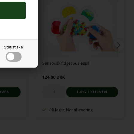
Statistiske
Sensorisk fidget puslespil
124,00 DKK
På lager, klar til levering