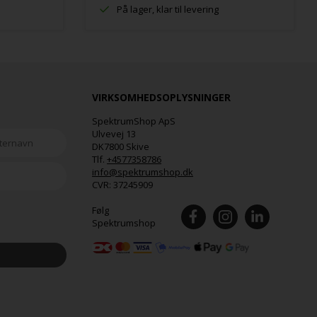
På lager, klar til levering
VIRKSOMHEDSOPLYSNINGER
SpektrumShop ApS
Ulvevej 13
DK7800 Skive
Tlf.
+4577358786
info@spektrumshop.dk
CVR:
37245909
Følg
Spektrumshop