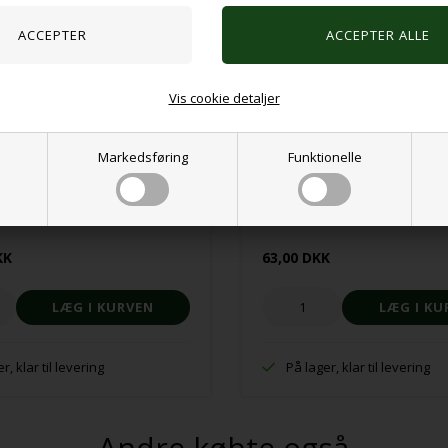
Vis cookie detaljer
Markedsføring
Funktionelle
e 16stk
Sensoriske perler, farverige
KK
63,00 DKK
r, klar til levering
På lager, klar til levering
Andre købte også