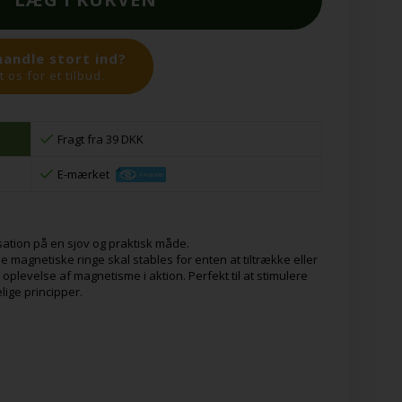
handle stort ind?
 os for et tilbud.
Fragt fra 39 DKK
E-mærket
sation på en sjov og praktisk måde.
 magnetiske ringe skal stables for enten at tiltrække eller
plevelse af magnetisme i aktion. Perfekt til at stimulere
ige principper.