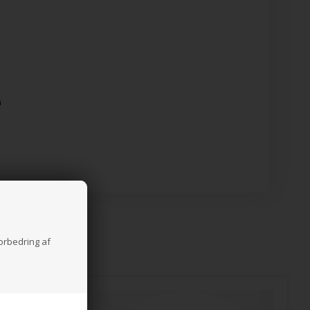
n
forbedring af