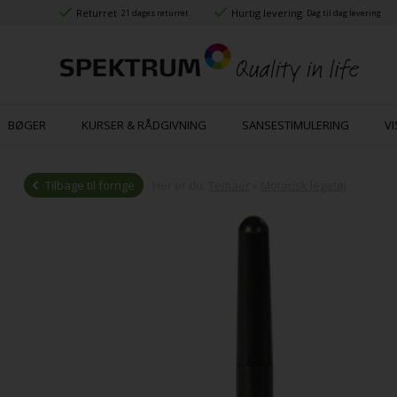
Returret
Hurtig levering
21 dages returret
Dag til dag levering
BØGER
KURSER & RÅDGIVNING
SANSESTIMULERING
VI
Tilbage til forrige
Her er du:
Temaer
»
Motorisk legetøj