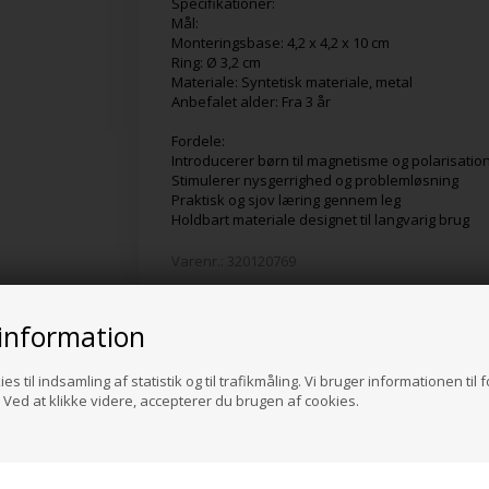
Specifikationer:
Mål:
Monteringsbase: 4,2 x 4,2 x 10 cm
Ring: Ø 3,2 cm
Materiale: Syntetisk materiale, metal
Anbefalet alder: Fra 3 år
Fordele:
Introducerer børn til magnetisme og polarisatio
Stimulerer nysgerrighed og problemløsning
Praktisk og sjov læring gennem leg
Holdbart materiale designet til langvarig brug
Varenr.:
320120769
information
Alternative produkter
es til indsamling af statistik og til trafikmåling. Vi bruger informationen til 
Ved at klikke videre, accepterer du brugen af cookies.