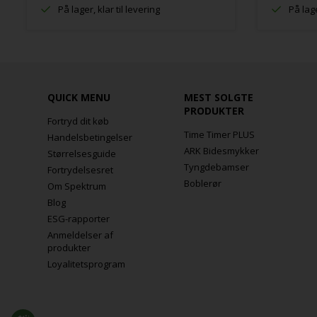
På lager, klar til levering
På lage
QUICK MENU
MEST SOLGTE
PRODUKTER
Fortryd dit køb
Time Timer PLUS
Handelsbetingelser
ARK Bidesmykker
Størrelsesguide
Tyngdebamser
Fortrydelsesret
Boblerør
Om Spektrum
Blog
ESG-rapporter
Anmeldelser af
produkter
Loyalitetsprogram