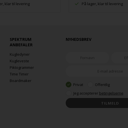
r, klar til levering
På lager, klar til levering
SPEKTRUM
NYHEDSBREV
ANBEFALER
Kugledyner
Kugleveste
Piktogrammer
Time Timer
Boardmaker
Privat
Offentlig
Jeg accepterer
betingelserne