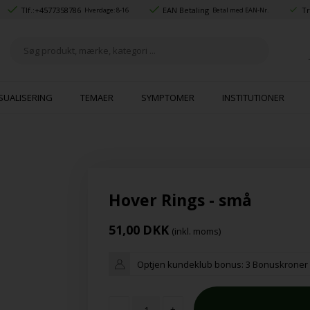
Tlf.:
+4577358786
EAN Betaling
Tr
Hverdage: 8-16
Betal med EAN-Nr.
SUALISERING
TEMAER
SYMPTOMER
INSTITUTIONER
Hover Rings - små
51,00
DKK
(inkl. moms)
Optjen kundeklub bonus:
3 Bonuskroner
-
+