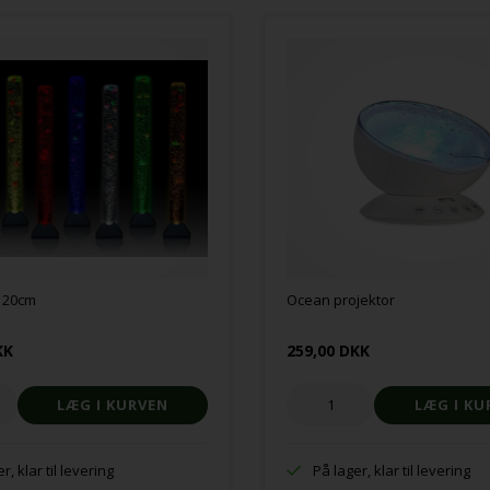
 120cm
Ocean projektor
KK
259,00 DKK
r, klar til levering
På lager, klar til levering