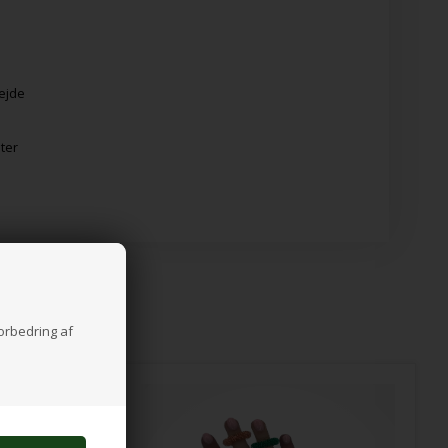
bejde
eter
forbedring af