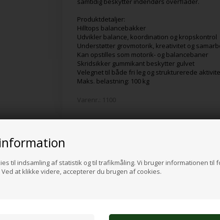
samtidig beskytter indendørs overflader.
Produktdetaljer:
Hilltops balancebakker
Udvikler balance, koordination og kropskontrol
Understøtter grovmotorik, kreativitet og samar
Kan opstilles som motorik- og balancebaner
Skridsikker gummikant beskytter gulvet
Velegnet til både fri leg og strukturerede aktivit
Maks. belastning: 100 kg
Varenr.:
1100
information
Alternative produkter
es til indsamling af statistik og til trafikmåling. Vi bruger informationen til 
Ved at klikke videre, accepterer du brugen af cookies.