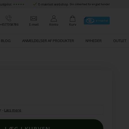
ustpilot
E-mærket webshop
★★★★★
Din sikkerhed for en god handel
+4577358786
E-mail
Konto
Kurv
BLOG
ANMELDELSER AF PRODUKTER
NYHEDER
OUTLET
r
-
Læs mere