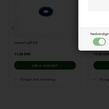
Nødvendige
Sansering® Blå
Sansering
11,00 DKK
11,00 DK
VÆLG VARIANT
På lager, klar til levering
På lage