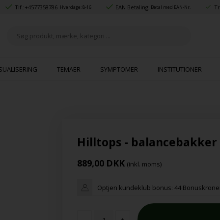
Tlf.:
+4577358786
EAN Betaling
Tr
Hverdage: 8-16
Betal med EAN-Nr.
SUALISERING
TEMAER
SYMPTOMER
INSTITUTIONER
Hilltops - balancebakker
889,00
DKK
(inkl. moms)
Optjen kundeklub bonus:
44 Bonuskrone
-
+