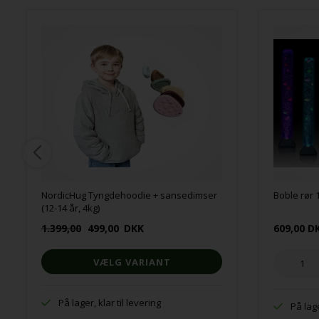
NordicHug Tyngdehoodie + sansedimser
Boble rør
(12-14 år, 4kg)
1.399,00
499,00
DKK
609,00 D
VÆLG VARIANT
På lager, klar til levering
På lage