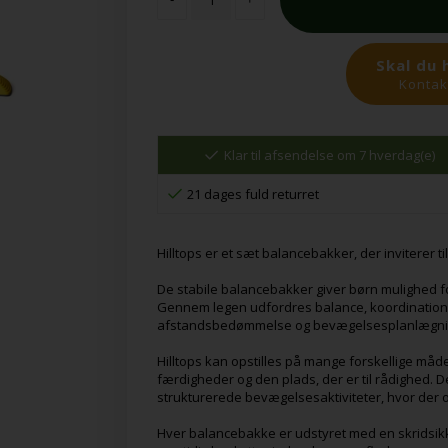
Skal du 
Kontakt
Klar til afsendelse om 7 hverdag(e)
21 dages fuld returret
Hilltops er et sæt balancebakker, der inviterer t
De stabile balancebakker giver børn mulighed fo
Gennem legen udfordres balance, koordination 
afstandsbedømmelse og bevægelsesplanlægni
Hilltops kan opstilles på mange forskellige måde
færdigheder og den plads, der er til rådighed. D
strukturerede bevægelsesaktiviteter, hvor der o
Hver balancebakke er udstyret med en skridsikk