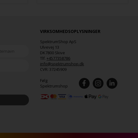
VIRKSOMHEDSOPLYSNINGER
SpektrumShop ApS
Ulvevej 13
DK7800 Skive
Tlf.
+4577358786
info@spektrumshop.dk
CVR:
37245909
Følg
Spektrumshop