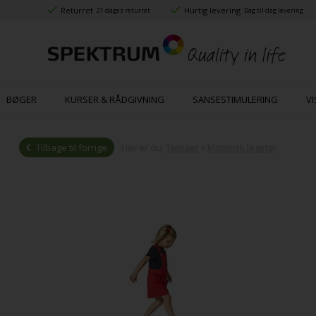
Returret
Hurtig levering
21 dages returret
Dag til dag levering
BØGER
KURSER & RÅDGIVNING
SANSESTIMULERING
VI
Tilbage til forrige
Her er du:
Temaer
»
Motorisk legetøj