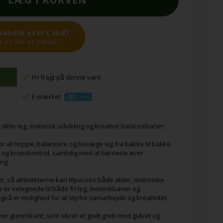
handle stort ind?
 os for et tilbud.
Fri fragt på denne vare
E-mærket
il aktiv leg, motorisk udvikling og kreative balancebaner.
r at hoppe, balancere og bevæge sig fra bakke til bakke.
og kropskontrol, samtidig med at børnene øver
ng.
r, så aktiviteterne kan tilpasses både alder, motoriske
e er velegnede til både fri leg, motorikbaner og
gså er mulighed for at styrke samarbejde og kreativitet.
er gummikant, som sikrer et godt greb mod gulvet og