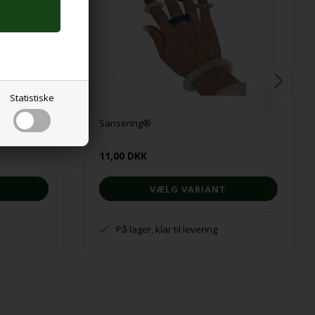
Statistiske
Sansering®
11,00 DKK
VÆLG VARIANT
På lager, klar til levering