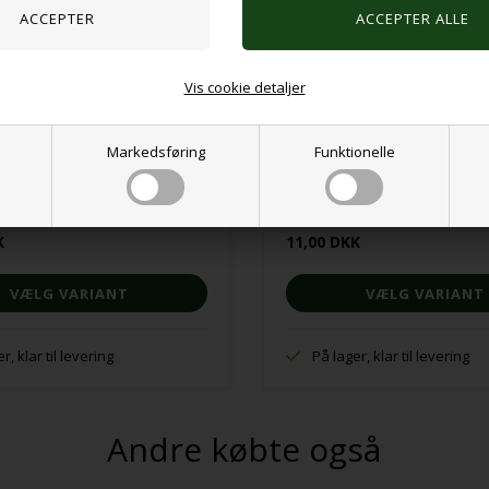
Vis cookie detaljer
Markedsføring
Funktionelle
® Sølvfarvet
Sansering® Guldfarvet
K
11,00 DKK
VÆLG VARIANT
VÆLG VARIANT
r, klar til levering
På lager, klar til levering
Andre købte også