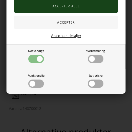
Kun fantasien sætter grænser for, hvordan skummet kan bruges -
lav skummende figurer, farveblandinger, små sanseeksperimenter
eller rolige taktile aktiviteter.
For den bedste oplevelse anbefales det, at skummet har
stuetemperatur, inden det tages i brug. Skummet forsvinder af sig
selv med tiden, men kan også nemt skylles af hænderne i
Vis cookie detaljer
håndvasken. Hvis skummet kommer på tøjet, kan det vaskes af ved
30 grader.
Nødvendige
Markedsføring
Produktet er CE-mærket og sikkert til børn fra 3 år.
Info.pdf
Funktionelle
Statistiske
Info2.pdf
Info3.pdf
Varenr.:
140700012
Alternative produkter