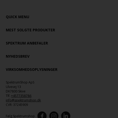
QUICK MENU
MEST SOLGTE PRODUKTER
SPEKTRUM ANBEFALER
NYHEDSBREV
VIRKSOMHEDSOPLYSNINGER
SpektrumShop ApS
Ulvevej 13
DK7800 Skive
Tlf.
+4577358786
info@spektrumshop.dk
CVR:
37245909
Følg Spektrumshop