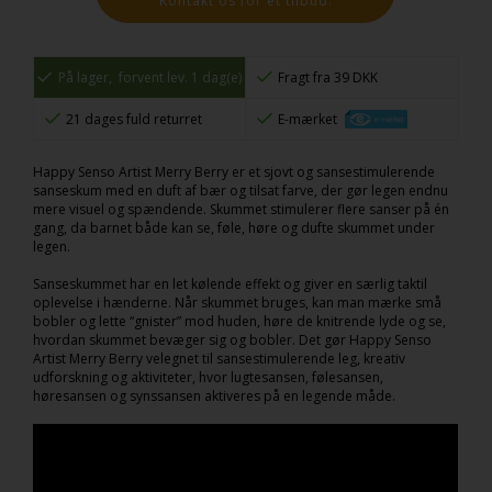
Kontakt os for et tilbud.
På lager,
forvent lev. 1 dag(e)
Fragt fra 39 DKK
21 dages fuld returret
E-mærket
Happy Senso Artist Merry Berry er et sjovt og sansestimulerende
sanseskum med en duft af bær og tilsat farve, der gør legen endnu
mere visuel og spændende. Skummet stimulerer flere sanser på én
gang, da barnet både kan se, føle, høre og dufte skummet under
legen.
Sanseskummet har en let kølende effekt og giver en særlig taktil
oplevelse i hænderne. Når skummet bruges, kan man mærke små
bobler og lette “gnister” mod huden, høre de knitrende lyde og se,
hvordan skummet bevæger sig og bobler. Det gør Happy Senso
Artist Merry Berry velegnet til sansestimulerende leg, kreativ
udforskning og aktiviteter, hvor lugtesansen, følesansen,
høresansen og synssansen aktiveres på en legende måde.