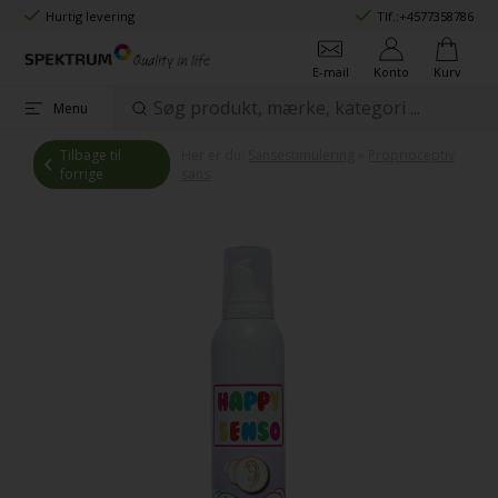
Hurtig levering
Tlf.:
+4577358786
E-mail
Konto
Kurv
Menu
Tilbage til
Her er du:
Sansestimulering
»
Proprioceptiv
forrige
sans