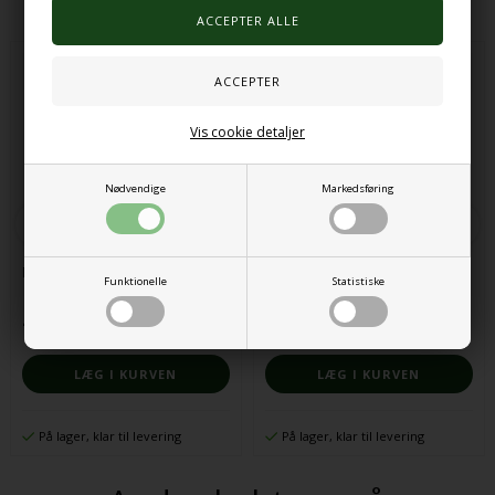
Vis cookie detaljer
Nødvendige
Markedsføring
Fidgetkasse 16stk
Leg til haven - rebsliske 30 meter
Funktionelle
Statistiske
473,00 DKK
1.486,00 DKK
På lager, klar til levering
På lager, klar til levering