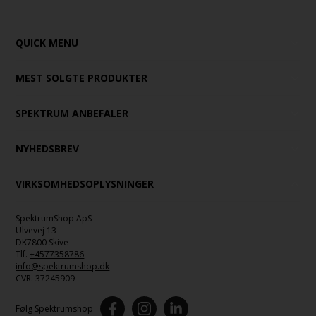
QUICK MENU
MEST SOLGTE PRODUKTER
SPEKTRUM ANBEFALER
NYHEDSBREV
VIRKSOMHEDSOPLYSNINGER
SpektrumShop ApS
Ulvevej 13
DK7800 Skive
Tlf.
+4577358786
info@spektrumshop.dk
CVR:
37245909
Følg Spektrumshop