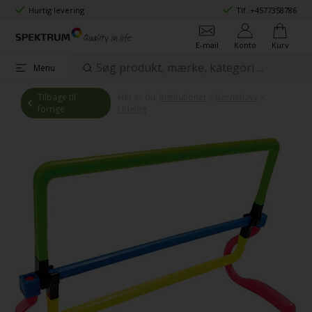
Hurtig levering
Tlf.:
+4577358786
E-mail
Konto
Kurv
Menu
Tilbage til
Her er du:
Institutioner
»
Børnehave
»
forrige
Udeleg