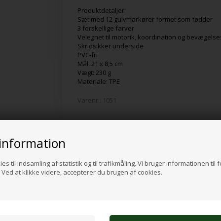
Produktdetaljer:
Sæt med 12 gulvmarkører formet som fødder
3 forskellige farver
Velegnet til motorik, koordination og bevægels
Skridsikker underside
PVC-fri
Mål: 21 x 8,5 cm
Vægt: 230 g
Materiale: TPE
Varenr.:
1051
information
Alternative produkter
es til indsamling af statistik og til trafikmåling. Vi bruger informationen til 
Ved at klikke videre, accepterer du brugen af cookies.