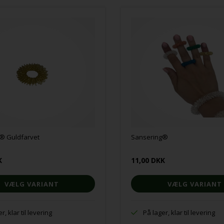
® Guldfarvet
Sansering®
K
11,00 DKK
VÆLG VARIANT
VÆLG VARIANT
r, klar til levering
På lager, klar til levering