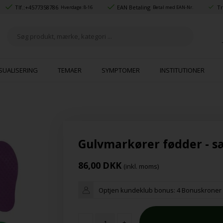
Tlf.:
+4577358786
EAN Betaling
Tr
Hverdage: 8-16
Betal med EAN-Nr.
SUALISERING
TEMAER
SYMPTOMER
INSTITUTIONER
Gulvmarkører fødder - s
86,00
DKK
(inkl. moms)
Optjen kundeklub bonus:
4 Bonuskroner
-
+