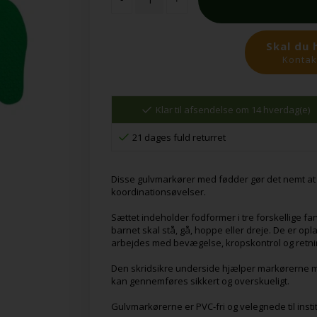
Skal du 
Kontakt
Klar til afsendelse om 14 hverdag(e)
21 dages fuld returret
Disse gulvmarkører med fødder gør det nemt a
koordinationsøvelser.
Sættet indeholder fodformer i tre forskellige far
barnet skal stå, gå, hoppe eller dreje. De er opla
arbejdes med bevægelse, kropskontrol og retni
Den skridsikre underside hjælper markørerne med
kan gennemføres sikkert og overskueligt.
Gulvmarkørerne er PVC-fri og velegnede til inst