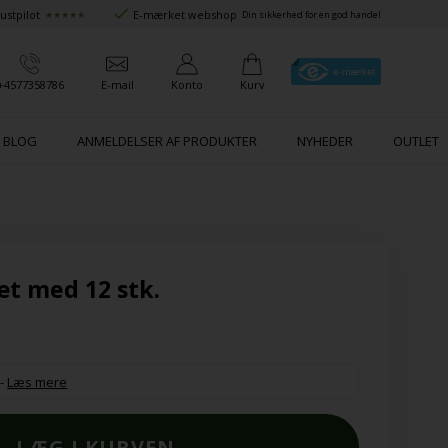
ustpilot
E-mærket webshop
★★★★★
Din sikkerhed for en god handel
+4577358786
E-mail
Konto
Kurv
BLOG
ANMELDELSER AF PRODUKTER
NYHEDER
OUTLET
æt med 12 stk.
-
Læs mere