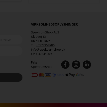
VIRKSOMHEDSOPLYSNINGER
SpektrumShop ApS
Ulvevej 13
DK7800 Skive
Tlf.
+4577358786
info@spektrumshop.dk
CVR:
37245909
Følg
Spektrumshop