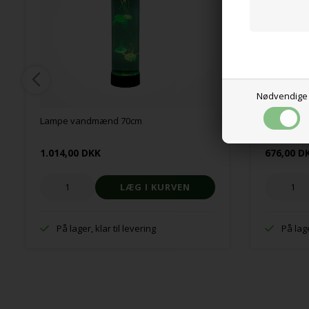
Nødvendige
Lampe vandmænd 70cm
Sanseplad
1.014,00 DKK
676,00 D
På lager, klar til levering
På lage