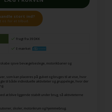
handle stort ind?
 os for et tilbud.
Fragt fra 39 DKK
E-mærket
t skabe sjove bevægelseslege, motorikbaner og
ver, som kan placeres på gulvet og bruges til at vise, hvor
gte til både individuelle aktiviteter og gruppelege, hvor der
ng.
 at blive liggende stabilt under brug, så aktiviteterne
itutioner, skoler, motorikrum og hjemmebrug.