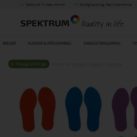
Returret
Hurtig levering
21 dages returret
Dag til dag levering
BØGER
KURSER & RÅDGIVNING
SANSESTIMULERING
VI
Tilbage til forrige
Her er du:
Temaer
»
Møbler
»
Inventar