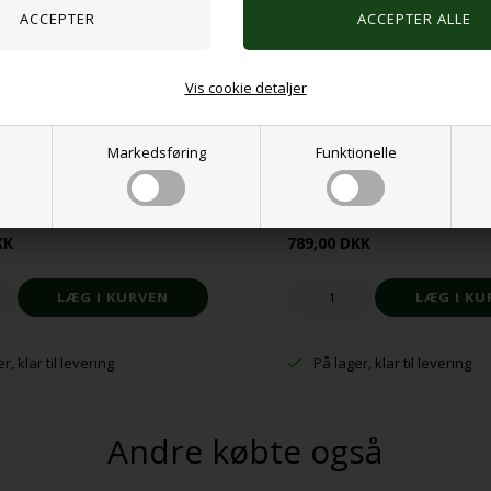
Vis cookie detaljer
Markedsføring
Funktionelle
er, dyretema
Sanseplader 4stk
KK
789,00 DKK
r, klar til levering
På lager, klar til levering
Andre købte også