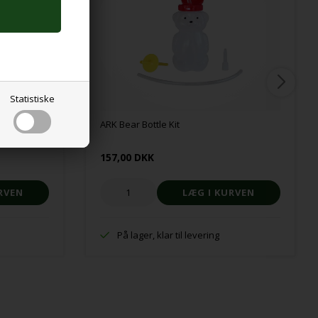
Statistiske
ARK Bear Bottle Kit
157,00 DKK
På lager, klar til levering