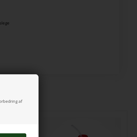
eslege
forbedring af