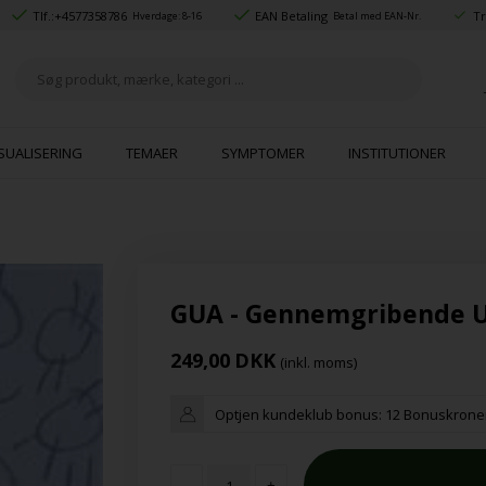
Tlf.:
+4577358786
EAN Betaling
Tr
Hverdage: 8-16
Betal med EAN-Nr.
SUALISERING
TEMAER
SYMPTOMER
INSTITUTIONER
GUA - Gennemgribende Ud
249,00
DKK
(inkl. moms)
Optjen kundeklub bonus:
12 Bonuskrone
-
+