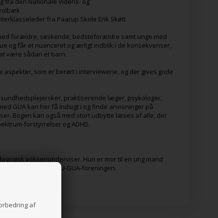
g fra den Nationale Videns- og
Hvolbæk
erklasseleder fra Paarup Skole Erik Skøtt.
s med forældre, søskende, bedsteforældre samt unge med
e og får et nuanceret og ærligt indblik i de konsekvenser,
 at være sådan et barn.
aspekter, som er berørt i interviewene, og der gives gode
sundhedsplejersker, praktiserende læger, psykologer,
 med GUA kan her få indsigt i og finde anvisninger på
ser. Bogen kan også med stort udbytte læses af alle, der
ektrum-forstyrrelser og ADHD.
agogisk voksenunderviser. Hun er mor til en ung mand
og daglig leder af GUU-GUA-foreningen.
forbedring af