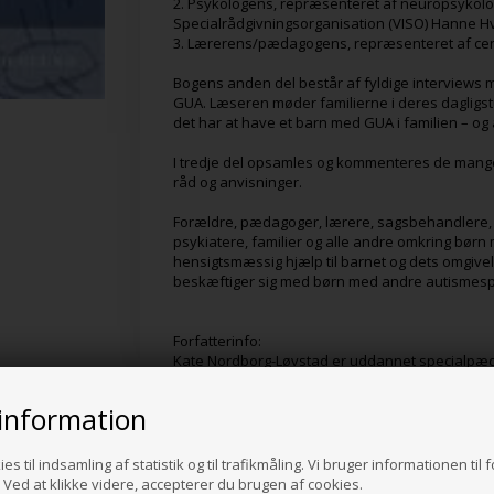
2. Psykologens, repræsenteret af neuropsykolo
Specialrådgivningsorganisation (VISO) Hanne 
3. Lærerens/pædagogens, repræsenteret af cent
Bogens anden del består af fyldige interview
GUA. Læseren møder familierne i deres dagligstu
det har at have et barn med GUA i familien – og
I tredje del opsamles og kommenteres de mange 
råd og anvisninger.
Forældre, pædagoger, lærere, sagsbehandlere, 
psykiatere, familier og alle andre omkring børn
hensigtsmæssig hjælp til barnet og dets omgivel
beskæftiger sig med børn med andre autismesp
Forfatterinfo:
Kate Nordborg-Løvstad er uddannet specialpæd
med GUA og arbejder som udviklingskonsulent 
information
Varenr.:
170110007
es til indsamling af statistik og til trafikmåling. Vi bruger informationen til 
Ved at klikke videre, accepterer du brugen af cookies.