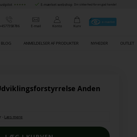
ustpilot
E-mærket webshop
★★★★★
Din sikkerhed for en god handel
+4577358786
E-mail
Konto
Kurv
BLOG
ANMELDELSER AF PRODUKTER
NYHEDER
OUTLET
viklingsforstyrrelse Anden
r
-
Læs mere