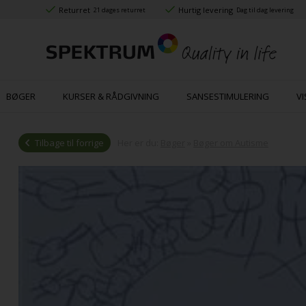
Returret
Hurtig levering
21 dages returret
Dag til dag levering
BØGER
KURSER & RÅDGIVNING
SANSESTIMULERING
VI
Tilbage til forrige
Her er du:
Bøger
»
Bøger om Autisme