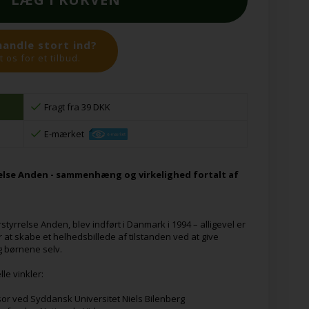
handle stort ind?
 os for et tilbud.
Fragt fra 39 DKK
E-mærket
lse Anden - sammenhæng og virkelighed fortalt af
rrelse Anden, blev indført i Danmark i 1994 – alligevel er
 at skabe et helhedsbillede af tilstanden ved at give
g børnene selv.
le vinkler:
or ved Syddansk Universitet Niels Bilenberg