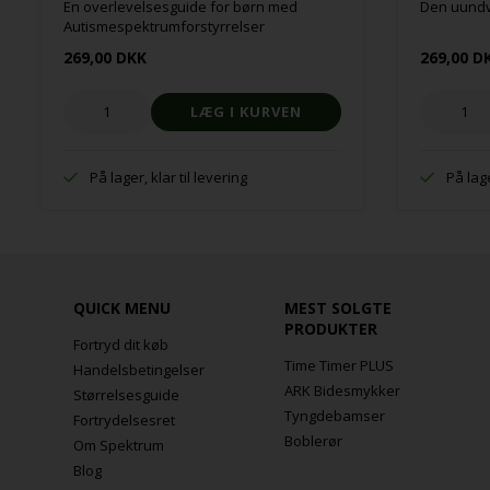
En overlevelsesguide for børn med
Den uundv
Autismespektrumforstyrrelser
269,00 DKK
269,00 D
På lager, klar til levering
På lage
QUICK MENU
MEST SOLGTE
PRODUKTER
Fortryd dit køb
Time Timer PLUS
Handelsbetingelser
ARK Bidesmykker
Størrelsesguide
Tyngdebamser
Fortrydelsesret
Boblerør
Om Spektrum
Blog