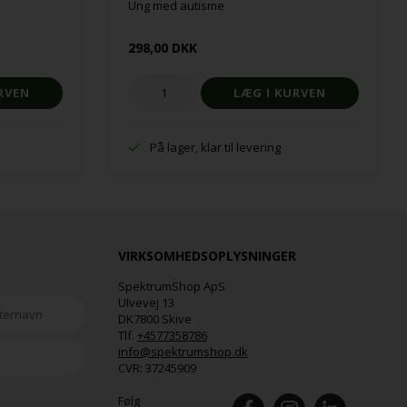
Ung med autisme
298,00 DKK
På lager, klar til levering
VIRKSOMHEDSOPLYSNINGER
SpektrumShop ApS
Ulvevej 13
DK7800 Skive
Tlf.
+4577358786
info@spektrumshop.dk
CVR:
37245909
Følg