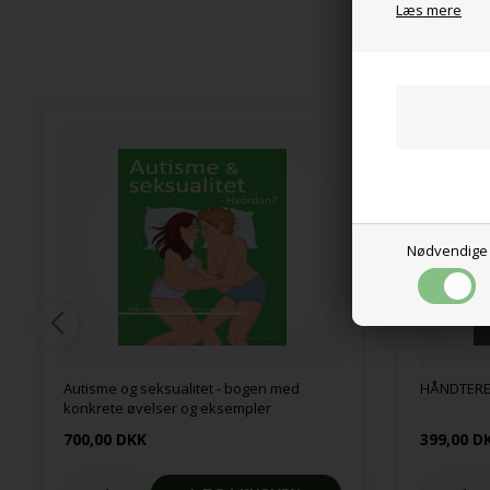
Læs mere
Nødvendige
Autisme og seksualitet - bogen med
HÅNDTERE
konkrete øvelser og eksempler
700,00 DKK
399,00 D