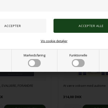
Alternative produkter
Vis cookie detaljer
Markedsføring
Funktionelle
, EVALUERE, FORANDRE
At være voksen med autisme
KK
314,00 DKK