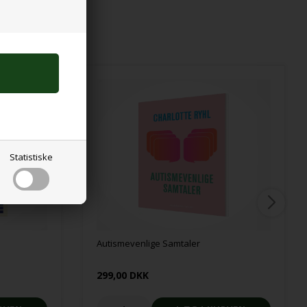
Statistiske
Autismevenlige Samtaler
299,00 DKK