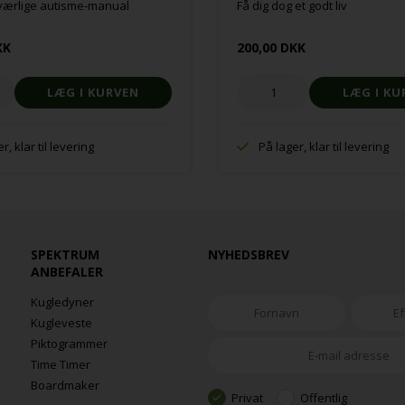
ærlige autisme-manual
Få dig dog et godt liv
KK
200,00 DKK
r, klar til levering
På lager, klar til levering
SPEKTRUM
NYHEDSBREV
ANBEFALER
Kugledyner
Kugleveste
Piktogrammer
Time Timer
Boardmaker
Privat
Offentlig