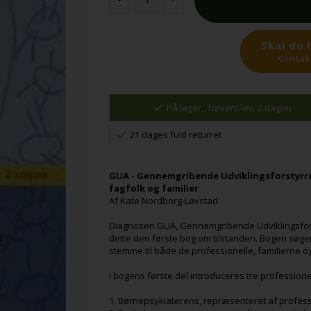
Skal du 
Kontakt
På lager,
forvent lev. 2 dag(e)
21 dages fuld returret
GUA - Gennemgribende Udviklingsforstyrre
fagfolk og familier
Af Kate Nordborg-Løvstad
Diagnosen GUA, Gennemgribende Udviklingsforsty
dette den første bog om tilstanden. Bogen søger
stemme til både de professionelle, familierne o
I bogens første del introduceres tre professionel
1. Børnepsykiaterens, repræsenteret af profess